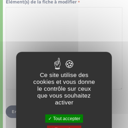
Organisation d’événement
Élément(s) de la fiche à modifier
*
Sécurité - Prévention
Commerces - Entreprises - Emploi
Voirie et espace public
Ce site utilise des
cookies et vous donne
le contrôle sur ceux
que vous souhaitez
activer
Envoyer
Tout accepter