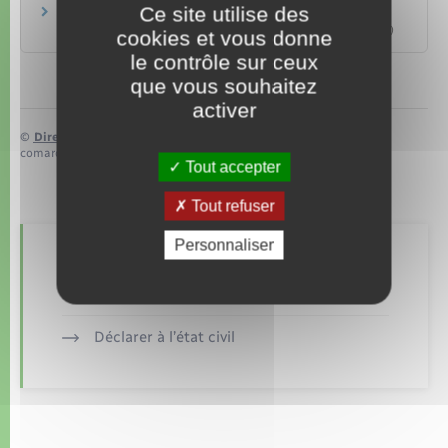
Ce site utilise des
Archives publiques
Commission d'accès aux documents administratifs (Cada)
cookies et vous donne
le contrôle sur ceux
que vous souhaitez
activer
©
Direction de l’information légale et administrative
comarquage developpé par
baseo.io
Tout accepter
Tout refuser
Personnaliser
Retrouvez aussi
Déclarer à l’état civil