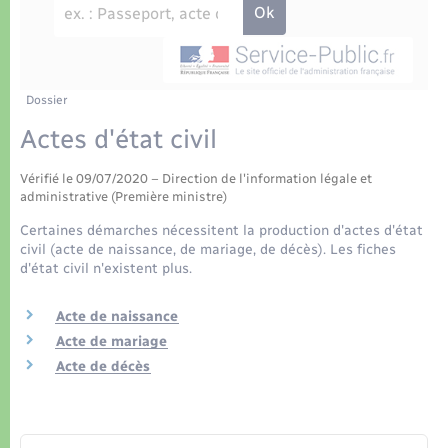
Déchets
Tourisme
Travaux - Autorisation d’occupation de l’espace
public
Transports scolaires
Plan interactif
Eau - Assainissement
Présentation de la commune
Dossier
Transports
Actes d'état civil
Publications
Logement - Urbanisme
Vérifié le 09/07/2020 – Direction de l'information légale et
administrative (Première ministre)
La Communauté de communes
Loisirs
Certaines démarches nécessitent la production d'actes d'état
civil (acte de naissance, de mariage, de décès). Les fiches
d'état civil n'existent plus.
Seniors
Acte de naissance
Nouvel habitant
Acte de mariage
Acte de décès
Numérique