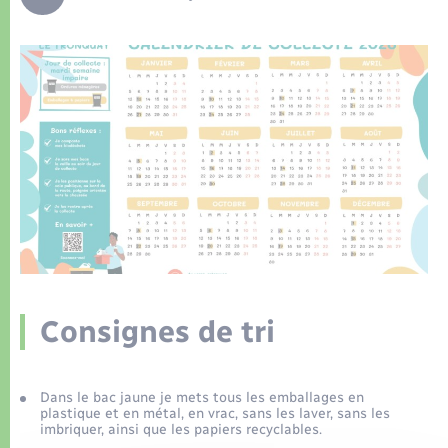
Déchets
Tourisme
Travaux - Autorisation d’occupation de l’espace
public
Transports scolaires
Plan interactif
Eau - Assainissement
Présentation de la commune
Transports
Publications
Logement - Urbanisme
La Communauté de communes
Loisirs
Seniors
Consignes de tri
Nouvel habitant
Numérique
Dans le bac jaune je mets tous les emballages en
plastique et en métal, en vrac, sans les laver, sans les
imbriquer, ainsi que les papiers recyclables.