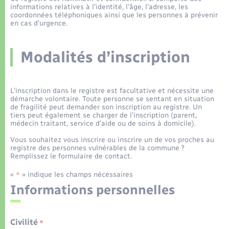
Déchets
Tourisme
Travaux - Autorisation d’occupation de l’espace
informations relatives à l’identité, l’âge, l’adresse, les
coordonnées téléphoniques ainsi que les personnes à prévenir
public
Transports scolaires
en cas d’urgence.
Plan interactif
Eau - Assainissement
Présentation de la commune
Modalités d’inscription
Transports
Publications
Logement - Urbanisme
L’inscription dans le registre est facultative et nécessite une
démarche volontaire. Toute personne se sentant en situation
La Communauté de communes
de fragilité peut demander son inscription au registre. Un
Loisirs
tiers peut également se charger de l’inscription (parent,
médecin traitant, service d’aide ou de soins à domicile).
Vous souhaitez vous inscrire ou inscrire un de vos proches au
Seniors
registre des personnes vulnérables de la commune ?
Remplissez le formulaire de contact.
Nouvel habitant
«
» indique les champs nécessaires
*
Informations personnelles
Numérique
Civilité
*