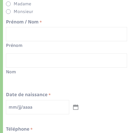
Organisation d’événement
Madame
Monsieur
Sécurité - Prévention
Prénom / Nom
*
Commerces - Entreprises - Emploi
Prénom
Voirie et espace public
Nom
Date de naissance
*
MM
slash
JJ
slash
AAAA
Téléphone
*