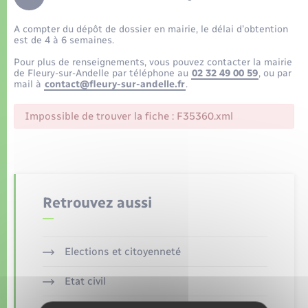
Déchets
Tourisme
Travaux - Autorisation d’occupation de l’espace
public
A compter du dépôt de dossier en mairie, le délai d’obtention
Transports scolaires
Plan interactif
Eau - Assainissement
est de 4 à 6 semaines.
Pour plus de renseignements, vous pouvez contacter la mairie
Présentation de la commune
de Fleury-sur-Andelle par téléphone au
02 32 49 00 59
, ou par
Transports
mail à
contact@fleury-sur-andelle.fr
.
Publications
Logement - Urbanisme
Impossible de trouver la fiche : F35360.xml
La Communauté de communes
Loisirs
Seniors
Retrouvez aussi
Nouvel habitant
Elections et citoyenneté
Numérique
Etat civil