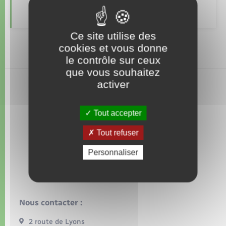
Organisation d’événement
Recensement
Sécurité - Prévention
Ce site utilise des
cookies et vous donne
Commerces - Entreprises - Emploi
le contrôle sur ceux
que vous souhaitez
activer
Voirie et espace public
Tout accepter
Tout refuser
Personnaliser
Nous contacter :
2 route de Lyons