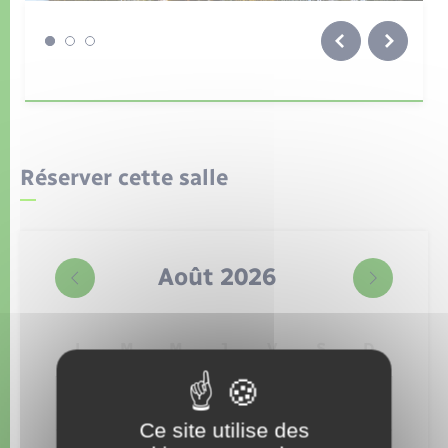
légende de la photo
Réserver cette salle
Août
L
M
M
J
V
S
D
27
28
29
30
31
1
2
Ce site utilise des