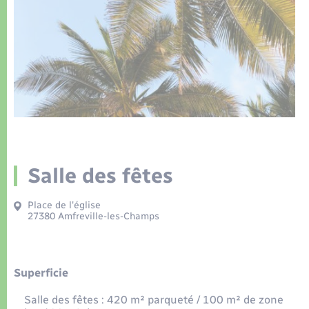
Déchets
Tourisme
Travaux - Autorisation d’occupation de l’espace
public
Transports scolaires
Plan interactif
Eau - Assainissement
Présentation de la commune
Transports
Publications
Logement - Urbanisme
La Communauté de communes
Loisirs
Salle des fêtes
Seniors
Place de l'église
27380 Amfreville-les-Champs
Nouvel habitant
Numérique
Superficie
Salle des fêtes : 420 m² parqueté / 100 m² de zone