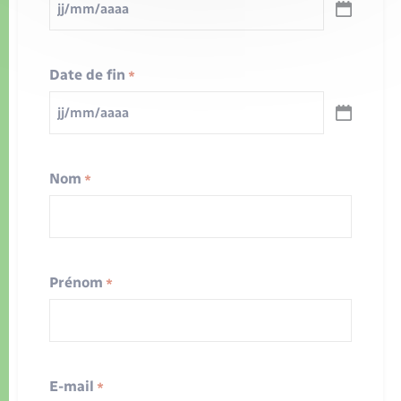
JJ
slash
MM
slash
Date de fin
AAAA
*
JJ
slash
MM
slash
Nom
AAAA
*
Prénom
*
E-mail
*