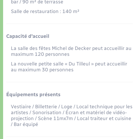
Organisation d’événement
bar / 90 m² de terrasse
Salle de restauration : 140 m²
Sécurité - Prévention
Commerces - Entreprises - Emploi
Capacité d'accueil
La salle des fêtes Michel de Decker peut accueillir au
Voirie et espace public
maximum 120 personnes
La nouvelle petite salle « Du Tilleul » peut accueillir
au maximum 30 personnes
Équipements présents
Vestiaire / Billetterie / Loge / Local technique pour les
artistes / Sonorisation / Écran et matériel de vidéo-
projection / Scène 11mx7m / Local traiteur et cuisine
/ Bar équipé