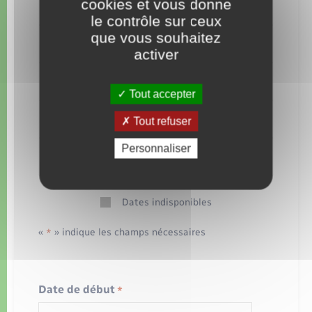
cookies et vous donne
3
4
5
6
7
8
9
le contrôle sur ceux
que vous souhaitez
10
11
12
13
14
15
16
activer
17
18
19
20
21
22
23
Tout accepter
24
25
26
27
28
29
30
Tout refuser
Personnaliser
31
1
2
3
4
5
6
Dates indisponibles
«
» indique les champs nécessaires
*
Date de début
*