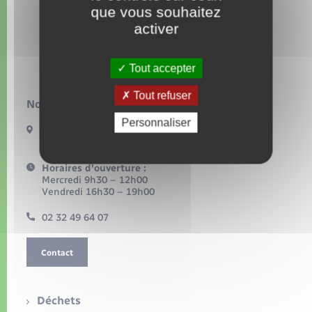
Organisation d’événement
que vous souhaitez
activer
Sécurité - Prévention
Tout accepter
Commerces - Entreprises - Emploi
Tout refuser
Nous contacter :
Voirie et espace public
Personnaliser
2 route de Lyons
27480 Le Tronquay
Horaires d'ouverture :
Mercredi 9h30 – 12h00
Vendredi 16h30 – 19h00
02 32 49 64 07
Contact
Déchets