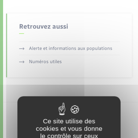
Déchets
Tourisme
Travaux - Autorisation d’occupation de l’espace
public
Transports scolaires
Plan interactif
Eau - Assainissement
Retrouvez aussi
Présentation de la commune
Transports
Publications
Alerte et informations aux populations
Logement - Urbanisme
Numéros utiles
La Communauté de communes
Loisirs
Seniors
Nouvel habitant
Ce site utilise des
Numérique
cookies et vous donne
le contrôle sur ceux