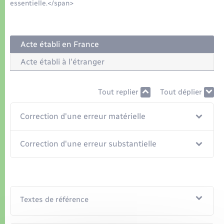
Organisation d’événement
essentielle.</span>
Sécurité - Prévention
Acte établi en France
Commerces - Entreprises - Emploi
Acte établi à l'étranger
Voirie et espace public
Tout replier
Tout déplier
Correction d'une erreur matérielle
Correction d'une erreur substantielle
Textes de référence