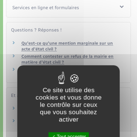
Services en ligne et formulaires
Questions ? Réponses !
Qu'est-ce qu'une mention marginale sur un
acte d'état civil ?
Comment contester un refus de la mairie en
matière d'état civil ?
Quelle différence entre le nom de famille et le
nom d'usage ?
Ce site utilise des
Et aussi
cookies et vous donne
le contrôle sur ceux
Changement d'état civil
que vous souhaitez
Papiers – Citoyenneté – Élections
activer
Choix du nom de famille d'un enfant par son
père et sa mère
Papiers – Citoyenneté – Élections
Tout accepter