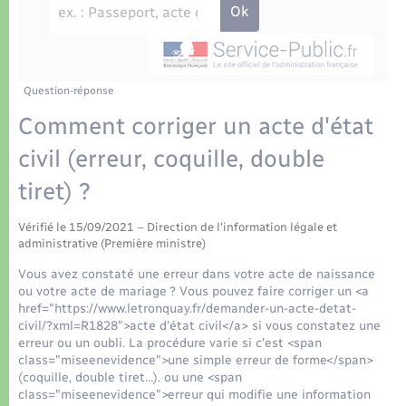
Déchets
Tourisme
Travaux - Autorisation d’occupation de l’espace
public
Transports scolaires
Plan interactif
Eau - Assainissement
Présentation de la commune
Question-réponse
Transports
Comment corriger un acte d'état
Publications
Logement - Urbanisme
civil (erreur, coquille, double
tiret) ?
La Communauté de communes
Loisirs
Vérifié le 15/09/2021 – Direction de l'information légale et
administrative (Première ministre)
Seniors
Vous avez constaté une erreur dans votre acte de naissance
ou votre acte de mariage ? Vous pouvez faire corriger un <a
Nouvel habitant
href="https://www.letronquay.fr/demander-un-acte-detat-
civil/?xml=R1828">acte d'état civil</a> si vous constatez une
erreur ou un oubli. La procédure varie si c'est <span
Numérique
class="miseenevidence">une simple erreur de forme</span>
(coquille, double tiret…). ou une <span
class="miseenevidence">erreur qui modifie une information