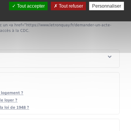
Tout accepter
Tout refuser
Personnaliser
ec un <a href="https://www.letronquay.fr/demander-un-acte-
 accès à la CDC.
un logement ?
e loyer ?
a loi de 1948 ?