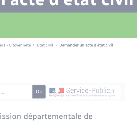
Transports scolaires
Plan interactif
Eau - Assainissement
La Communauté de communes
Loisirs
iers - Citoyenneté
Etat civil
Demander un acte d’état civil
Numérique
Commerces - Entreprises -
Emploi
mission départementale de