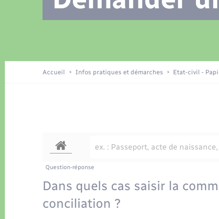
Location de 2 roues
Recensement
Petite enfance
Tourisme
Compétences
Travaux - Autorisation d’occupation
Déchets
de l’espace public
Publications
Logement - Urbanisme
Accueil
Infos pratiques et démarches
Etat-civil - Pap
Nouvel habitant
Sécurité - Prévention
Question-réponse
Dans quels cas saisir la com
conciliation ?