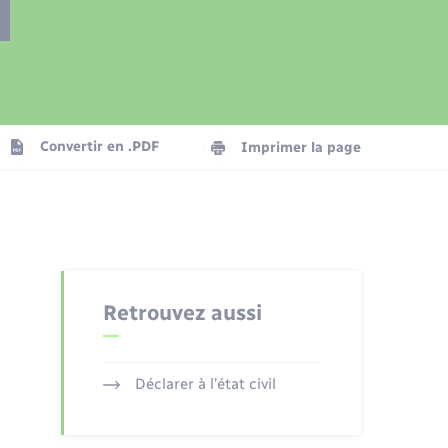
Présentation de la commune
Transports
Seniors
Convertir en .PDF
Imprimer la page
Organisation d’événement
Voirie et espace public
Retrouvez aussi
Déclarer à l’état civil