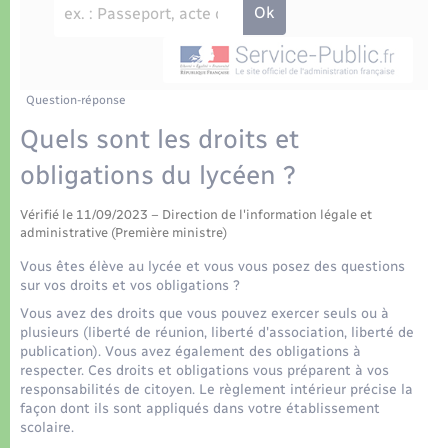
Déchets
Tourisme
Travaux - Autorisation d’occupation de l’espace
public
Transports scolaires
Plan interactif
Eau - Assainissement
Présentation de la commune
Question-réponse
Transports
Quels sont les droits et
Publications
Logement - Urbanisme
obligations du lycéen ?
La Communauté de communes
Vérifié le 11/09/2023 – Direction de l'information légale et
Loisirs
administrative (Première ministre)
Vous êtes élève au lycée et vous vous posez des questions
Seniors
sur vos droits et vos obligations ?
Vous avez des droits que vous pouvez exercer seuls ou à
plusieurs (liberté de réunion, liberté d'association, liberté de
Nouvel habitant
publication). Vous avez également des obligations à
respecter. Ces droits et obligations vous préparent à vos
responsabilités de citoyen. Le règlement intérieur précise la
Numérique
façon dont ils sont appliqués dans votre établissement
scolaire.