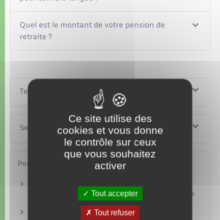
Quel est le montant de votre pension de
retraite ?
Textes de référence
Ce site utilise des
Services en ligne et formulaires
cookies et vous donne
le contrôle sur ceux
que vous souhaitez
Pour en savoir plus
activer
Retraites des fonctionnaires de l'État
Tout accepter
Service des retraites de l'État (SRE) – Ministère chargé des
finances publiques
Tout refuser
Caisse nationale de retraites des agents des