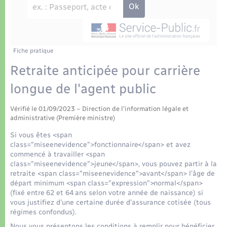
Déchets
Tourisme
Travaux - Autorisation d’occupation de l’espace
public
Transports scolaires
Plan interactif
Eau - Assainissement
Présentation de la commune
Fiche pratique
Transports
Retraite anticipée pour carrière
Publications
Logement - Urbanisme
longue de l'agent public
La Communauté de communes
Vérifié le 01/09/2023 – Direction de l'information légale et
Loisirs
administrative (Première ministre)
Si vous êtes <span
Seniors
class="miseenevidence">fonctionnaire</span> et avez
commencé à travailler <span
class="miseenevidence">jeune</span>, vous pouvez partir à la
Nouvel habitant
retraite <span class="miseenevidence">avant</span> l’âge de
départ minimum <span class="expression">normal</span>
(fixé entre 62 et 64 ans selon votre année de naissance) si
Numérique
vous justifiez d’une certaine durée d’assurance cotisée (tous
régimes confondus).
Nous vous présentons les conditions à remplir pour bénéficier