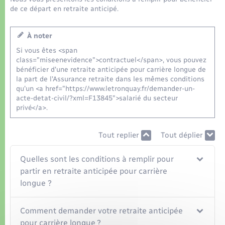
Organisation d’événement
de ce départ en retraite anticipé.
Sécurité - Prévention
À noter
Si vous êtes <span
Commerces - Entreprises - Emploi
class="miseenevidence">contractuel</span>, vous pouvez
bénéficier d'une retraite anticipée pour carrière longue de
la part de l'Assurance retraite dans les mêmes conditions
Voirie et espace public
qu'un <a href="https://www.letronquay.fr/demander-un-
acte-detat-civil/?xml=F13845">salarié du secteur
privé</a>.
Tout replier
Tout déplier
Quelles sont les conditions à remplir pour
partir en retraite anticipée pour carrière
longue ?
Comment demander votre retraite anticipée
pour carrière longue ?