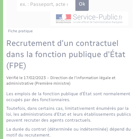
Déchets
Tourisme
Travaux - Autorisation d’occupation de l’espace
public
Transports scolaires
Plan interactif
Eau - Assainissement
Présentation de la commune
Fiche pratique
Transports
Recrutement d'un contractuel
Publications
Logement - Urbanisme
dans la fonction publique d'État
(FPE)
La Communauté de communes
Loisirs
Vérifié le 17/02/2023 – Direction de l'information légale et
administrative (Première ministre)
Seniors
Les emplois de la fonction publique d’État sont normalement
occupés par des fonctionnaires.
Nouvel habitant
Toutefois, dans certains cas, limitativement énumérés par la
loi, les administrations d'Etat et leurs établissements publics
peuvent recruter des agents contractuels.
Numérique
La durée du contrat (déterminée ou indéterminée) dépend du
motif du recrutement.