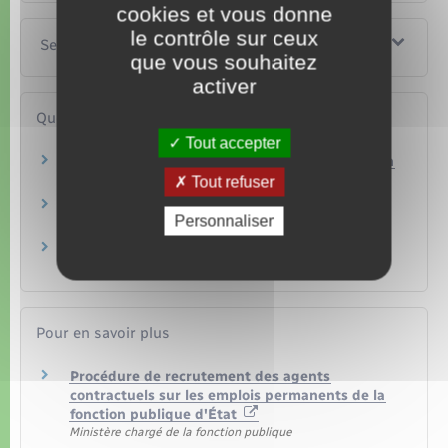
cookies et vous donne
le contrôle sur ceux
Services en ligne et formulaires
que vous souhaitez
activer
Questions ? Réponses !
Tout accepter
Quelles sont les conditions d'accès à la fonction
publique ?
Tout refuser
Qu'est-ce qu'un vacataire dans la fonction
Personnaliser
publique ?
Un étranger peut-il travailler dans la fonction
publique française ?
Pour en savoir plus
Procédure de recrutement des agents
contractuels sur les emplois permanents de la
fonction publique d'État
Ministère chargé de la fonction publique