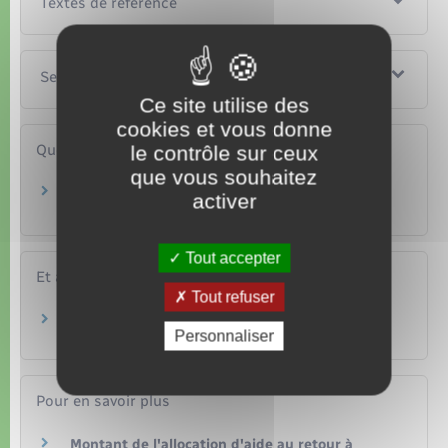
Textes de référence
Services en ligne et formulaires
Ce site utilise des
cookies et vous donne
Questions ? Réponses !
le contrôle sur ceux
que vous souhaitez
Un ressortissant européen salarié en France a-
activer
t-il les mêmes droits qu'un salarié français ?
Tout accepter
Et aussi
Tout refuser
Pour un agent public
Personnaliser
Social – Santé
Pour en savoir plus
Montant de l'allocation d'aide au retour à