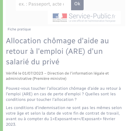
Déchets
Tourisme
Travaux - Autorisation d’occupation de l’espace
public
Transports scolaires
Plan interactif
Eau - Assainissement
Présentation de la commune
Fiche pratique
Transports
Allocation chômage d'aide au
Publications
Logement - Urbanisme
retour à l'emploi (ARE) d'un
salarié du privé
La Communauté de communes
Loisirs
Vérifié le 01/07/2023 – Direction de l'information légale et
administrative (Première ministre)
Seniors
Pouvez-vous toucher l'allocation chômage d'aide au retour à
l'emploi (ARE) en cas de perte d'emploi ? Quelles sont les
Nouvel habitant
conditions pour toucher l'allocation ?
Les conditions d'indemnisation ne sont pas les mêmes selon
votre âge et selon la date de votre fin de contrat de travail,
Numérique
avant ou à compter du 1<Exposant>er</Exposant> février
2023.