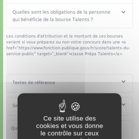
Quelles sont les obligations de la personne
qui bénéficie de la bourse Talents ?
Les conditions d'attribution et le montant de ces bourses
varient si vous préparez ou non votre concours dans une <a
href="https://www.fonction-publique.gouv.fr/score/talents-du-
service-public" target="_blank">classe Prépa Talents</a>.
Textes de référence
Services en ligne et formulaires
Ce site utilise des
cookies et vous donne
Questions ? Réponses !
le contrôle sur ceux