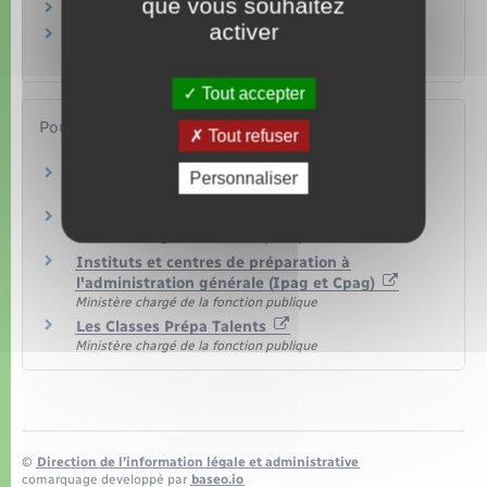
que vous souhaitez
Quelles aides peut percevoir un étudiant ?
activer
Un étudiant peut-il cumuler la bourse avec un
emploi ou une autre aide ?
Tout accepter
Pour en savoir plus
Tout refuser
FAQ bourses Talents
Personnaliser
Ministère chargé de la fonction publique
Les Bourses Talents
Ministère chargé de la fonction publique
Instituts et centres de préparation à
l'administration générale (Ipag et Cpag)
Ministère chargé de la fonction publique
Les Classes Prépa Talents
Ministère chargé de la fonction publique
©
Direction de l’information légale et administrative
comarquage developpé par
baseo.io