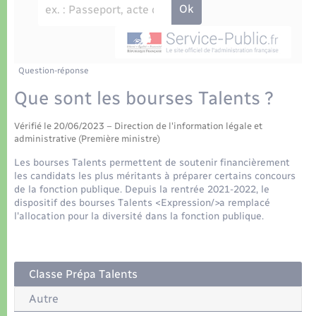
Déchets
Tourisme
Travaux - Autorisation d’occupation de l’espace
public
Transports scolaires
Plan interactif
Eau - Assainissement
Présentation de la commune
Question-réponse
Transports
Que sont les bourses Talents ?
Publications
Logement - Urbanisme
Vérifié le 20/06/2023 – Direction de l'information légale et
administrative (Première ministre)
La Communauté de communes
Loisirs
Les bourses Talents permettent de soutenir financièrement
les candidats les plus méritants à préparer certains concours
de la fonction publique. Depuis la rentrée 2021-2022, le
Seniors
dispositif des bourses Talents <Expression/>a remplacé
l'allocation pour la diversité dans la fonction publique.
Nouvel habitant
Classe Prépa Talents
Numérique
Autre