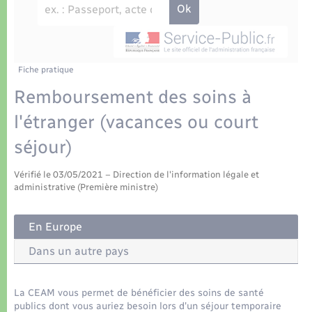
Déchets
Tourisme
Travaux - Autorisation d’occupation de l’espace
public
Transports scolaires
Plan interactif
Eau - Assainissement
Présentation de la commune
Fiche pratique
Transports
Remboursement des soins à
Publications
Logement - Urbanisme
l'étranger (vacances ou court
séjour)
La Communauté de communes
Loisirs
Vérifié le 03/05/2021 – Direction de l'information légale et
administrative (Première ministre)
Seniors
En Europe
Nouvel habitant
Dans un autre pays
Numérique
La CEAM vous permet de bénéficier des soins de santé
publics dont vous auriez besoin lors d'un séjour temporaire