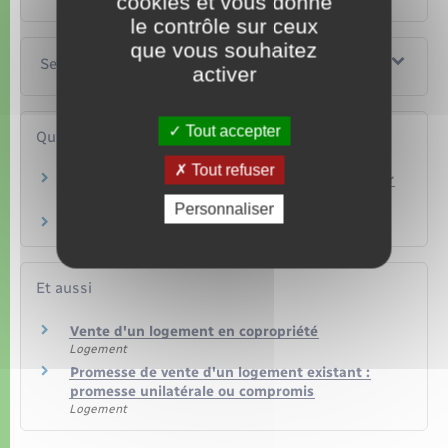
cookies et vous donne
le contrôle sur ceux
que vous souhaitez
Services en ligne et formulaires
activer
Tout accepter
Questions ? Réponses !
Tout refuser
Quels sont les diagnostics immobiliers à fournir
en cas de vente ?
Personnaliser
Frais de notaire : de quoi s'agit-il ?
Et aussi
Vente d'un logement en copropriété
Logement
Promesse de vente d'un logement existant :
promesse unilatérale ou compromis
Logement