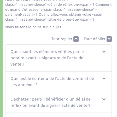
Organisation d’événement
class="miseenevidence">délai de réflexion</span> ? Comment
et quand s'effectue le<span class="miseenevidence">
paiement</span> ? Quand allez-vous obtenir votre <span
Sécurité - Prévention
class="miseenevidence">titre de propriété</span> ?
Nous faisons le point sur le sujet.
Commerces - Entreprises - Emploi
Tout replier
Tout déplier
Voirie et espace public
Quels sont les éléments vérifiés par le
notaire avant la signature de l'acte de
vente ?
Quel est le contenu de l'acte de vente et de
ses annexes ?
L'acheteur peut-il bénéficier d'un délai de
réflexion avant de signer l'acte de vente ?