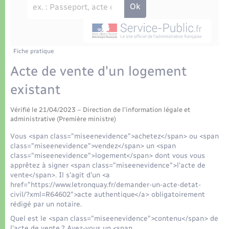
Déchets
Tourisme
Travaux - Autorisation d’occupation de l’espace
public
Transports scolaires
Plan interactif
Eau - Assainissement
Présentation de la commune
Fiche pratique
Transports
Acte de vente d'un logement
Publications
Logement - Urbanisme
existant
La Communauté de communes
Vérifié le 21/04/2023 – Direction de l'information légale et
Loisirs
administrative (Première ministre)
Vous <span class="miseenevidence">achetez</span> ou <span
Seniors
class="miseenevidence">vendez</span> un <span
class="miseenevidence">logement</span> dont vous vous
apprêtez à signer <span class="miseenevidence">l'acte de
Nouvel habitant
vente</span>. Il s'agit d'un <a
href="https://www.letronquay.fr/demander-un-acte-detat-
civil/?xml=R64602">acte authentique</a> obligatoirement
Numérique
rédigé par un notaire.
Quel est le <span class="miseenevidence">contenu</span> de
l'acte de vente ? Avez-vous un <span