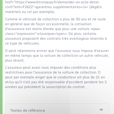
Organisation d’événement
href="https://www.letronquay.fr/demander-un-acte-detat-
civil/?xml=F2622">garanties supplémentaires</a> (dégâts
matériels ou vol par exemple).
Sécurité - Prévention
Comme le véhicule de collection a plus de 30 ans et ne roule
en général que de façon occasionnelle, la cotisation
d'assurance est moins élevée que pour une voiture <span
Commerces - Entreprises - Emploi
class="expression">classique</span>. De plus, certains
assureurs proposent des contrats très avantageux réservés à
ce type de véhicules.
Voirie et espace public
Il peut néanmoins arriver que l'assureur vous impose d'assurer
en même temps que la voiture de collection un autre véhicule,
plus récent.
L'assureur peut aussi vous imposer des conditions plus
restrictives pour l'assurance de la voiture de collection. Il
peut par exemple exiger que le conducteur ait plus de 21 an
et/ou qu'il n'ait pas été responsable d'accident pendant les 2
années qui précèdent la souscription du contrat.
Textes de référence