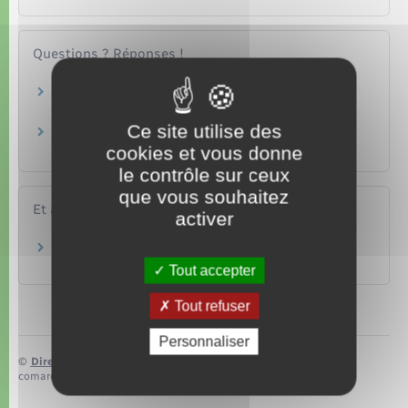
Questions ? Réponses !
Assurance auto : qu'est-ce que la garantie
responsabilité civile ?
Ce site utilise des
Franchise d'assurance auto : comment ça
cookies et vous donne
marche ?
le contrôle sur ceux
que vous souhaitez
Et aussi
activer
Assurance auto obligatoire ou "au tiers"
Argent – Impôts – Consommation
Tout accepter
Tout refuser
Personnaliser
©
Direction de l’information légale et administrative
comarquage developpé par
baseo.io