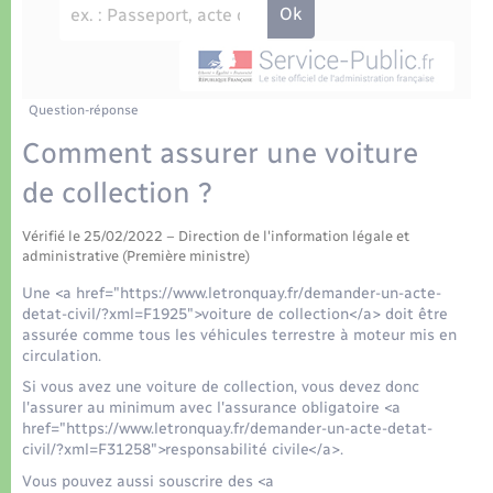
Déchets
Tourisme
Travaux - Autorisation d’occupation de l’espace
public
Transports scolaires
Plan interactif
Eau - Assainissement
Présentation de la commune
Question-réponse
Transports
Comment assurer une voiture
Publications
Logement - Urbanisme
de collection ?
La Communauté de communes
Vérifié le 25/02/2022 – Direction de l'information légale et
Loisirs
administrative (Première ministre)
Une <a href="https://www.letronquay.fr/demander-un-acte-
Seniors
detat-civil/?xml=F1925">voiture de collection</a> doit être
assurée comme tous les véhicules terrestre à moteur mis en
circulation.
Nouvel habitant
Si vous avez une voiture de collection, vous devez donc
l'assurer au minimum avec l'assurance obligatoire <a
href="https://www.letronquay.fr/demander-un-acte-detat-
Numérique
civil/?xml=F31258">responsabilité civile</a>.
Vous pouvez aussi souscrire des <a