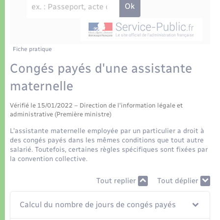
Déchets
Tourisme
Travaux - Autorisation d’occupation de l’espace
public
Transports scolaires
Plan interactif
Eau - Assainissement
Présentation de la commune
Fiche pratique
Transports
Congés payés d'une assistante
Publications
Logement - Urbanisme
maternelle
La Communauté de communes
Vérifié le 15/01/2022 – Direction de l'information légale et
Loisirs
administrative (Première ministre)
L'assistante maternelle employée par un particulier a droit à
Seniors
des congés payés dans les mêmes conditions que tout autre
salarié. Toutefois, certaines règles spécifiques sont fixées par
la convention collective.
Nouvel habitant
Tout replier
Tout déplier
Numérique
Calcul du nombre de jours de congés payés