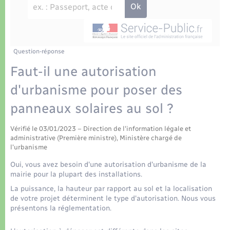
Déchets
Tourisme
Travaux - Autorisation d’occupation de l’espace
public
Transports scolaires
Plan interactif
Eau - Assainissement
Présentation de la commune
Question-réponse
Transports
Faut-il une autorisation
Publications
Logement - Urbanisme
d'urbanisme pour poser des
panneaux solaires au sol ?
La Communauté de communes
Loisirs
Vérifié le 03/01/2023 – Direction de l'information légale et
administrative (Première ministre), Ministère chargé de
Seniors
l'urbanisme
Oui, vous avez besoin d'une autorisation d'urbanisme de la
Nouvel habitant
mairie pour la plupart des installations.
La puissance, la hauteur par rapport au sol et la localisation
de votre projet déterminent le type d'autorisation. Nous vous
Numérique
présentons la réglementation.