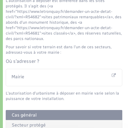
Organisation d’événement
L'autorisation à déposer est différente dans les sites
protégés. Il s'agit des (<a
href="https://www.letronquay.fr/demander-un-acte-detat-
Sécurité - Prévention
civil/?xml=R54682">sites patrimoniaux remarquables</a>, des
abords d'un monument historique, des <a
href="https://www.letronquay.fr/demander-un-acte-detat-
Commerces - Entreprises - Emploi
civil/?xml=R54681">sites classés</a>, des réserves naturelles,
des parcs nationaux.
Pour savoir si votre terrain est dans l'un de ces secteurs,
Voirie et espace public
adressez-vous à votre mairie :
Où s’adresser ?
Mairie
L'autorisation d'urbanisme à déposer en mairie varie selon la
puissance de votre installation.
Cas général
Secteur protégé