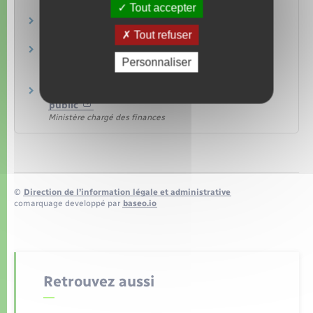
Tout accepter
Conciliateur fiscal départemental
Tout refuser
Ministère chargé des finances
Médiateur des ministères économiques et
Personnaliser
financiers
Ministère chargé de l'économie
Charte du Club des médiateurs de services au
public
Ministère chargé des finances
©
Direction de l’information légale et administrative
comarquage developpé par
baseo.io
Retrouvez aussi