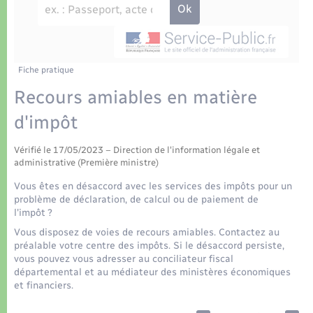
Déchets
Tourisme
Travaux - Autorisation d’occupation de l’espace
public
Transports scolaires
Plan interactif
Eau - Assainissement
Présentation de la commune
Fiche pratique
Transports
Recours amiables en matière
Publications
Logement - Urbanisme
d'impôt
La Communauté de communes
Vérifié le 17/05/2023 – Direction de l'information légale et
Loisirs
administrative (Première ministre)
Vous êtes en désaccord avec les services des impôts pour un
Seniors
problème de déclaration, de calcul ou de paiement de
l'impôt ?
Vous disposez de voies de recours amiables. Contactez au
Nouvel habitant
préalable votre centre des impôts. Si le désaccord persiste,
vous pouvez vous adresser au conciliateur fiscal
départemental et au médiateur des ministères économiques
Numérique
et financiers.