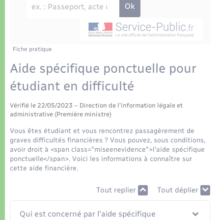
Déchets
Tourisme
Travaux - Autorisation d’occupation de l’espace
public
Transports scolaires
Plan interactif
Eau - Assainissement
Présentation de la commune
Fiche pratique
Transports
Aide spécifique ponctuelle pour
Publications
Logement - Urbanisme
étudiant en difficulté
La Communauté de communes
Vérifié le 22/05/2023 – Direction de l'information légale et
Loisirs
administrative (Première ministre)
Vous êtes étudiant et vous rencontrez passagèrement de
Seniors
graves difficultés financières ? Vous pouvez, sous conditions,
avoir droit à <span class="miseenevidence">l'aide spécifique
ponctuelle</span>. Voici les informations à connaître sur
Nouvel habitant
cette aide financière.
Tout replier
Tout déplier
Numérique
Qui est concerné par l'aide spécifique