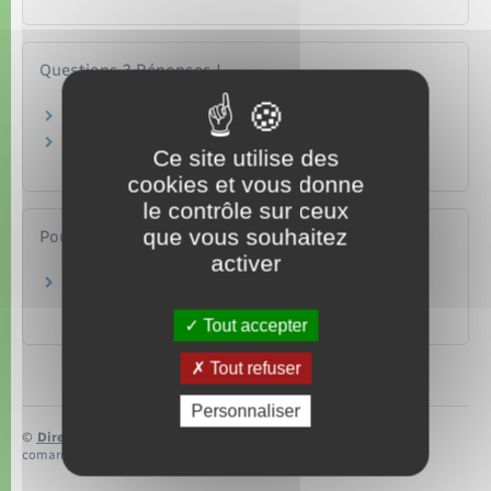
Questions ? Réponses !
Quelles aides peut percevoir un étudiant ?
Un étudiant peut-il cumuler la bourse avec un
Ce site utilise des
emploi ou une autre aide ?
cookies et vous donne
le contrôle sur ceux
que vous souhaitez
Pour en savoir plus
activer
Solliciter une aide d'urgence
Ministère chargé de l'enseignement supérieur, de la
recherche et de l'innovation
Tout accepter
Tout refuser
Personnaliser
©
Direction de l’information légale et administrative
comarquage developpé par
baseo.io