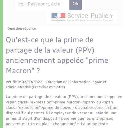
Déchets
Tourisme
Travaux - Autorisation d’occupation de l’espace
public
Transports scolaires
Plan interactif
Eau - Assainissement
Présentation de la commune
Question-réponse
Transports
Qu'est-ce que la prime de
Publications
Logement - Urbanisme
partage de la valeur (PPV)
anciennement appelée "prime
La Communauté de communes
Loisirs
Macron" ?
Seniors
Vérifié le 02/09/2022 – Direction de l'information légale et
administrative (Première ministre)
Nouvel habitant
La prime de partage de la valeur (PPV), anciennement appelée
<span class="expression">prime Macron</span> ou <span
class="expression">prime de pouvoir d'achat</span>, est un
Numérique
dispositif qui permet à l'employeur de verser au salarié une
prime. Il s'agit d'un dispositif pérenne que les entreprises
peuvent mettre en place chaque année. La prime reste