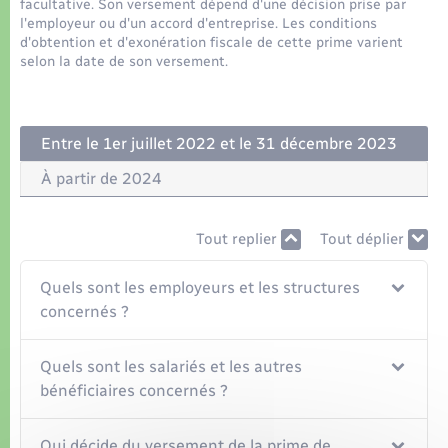
Organisation d’événement
facultative. Son versement dépend d'une décision prise par
l'employeur ou d'un accord d'entreprise. Les conditions
d'obtention et d'exonération fiscale de cette prime varient
Sécurité - Prévention
selon la date de son versement.
Commerces - Entreprises - Emploi
Entre le 1er juillet 2022 et le 31 décembre 2023
Voirie et espace public
À partir de 2024
Tout replier
Tout déplier
Quels sont les employeurs et les structures
concernés ?
Quels sont les salariés et les autres
bénéficiaires concernés ?
Qui décide du versement de la prime de