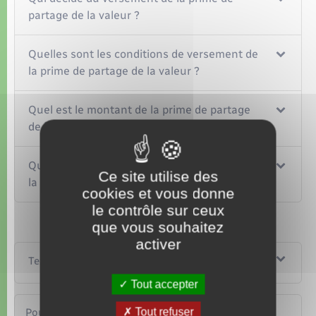
partage de la valeur ?
Quelles sont les conditions de versement de
la prime de partage de la valeur ?
Quel est le montant de la prime de partage
de la valeur ?
Quelles sont les conditions d'exonération de
Ce site utilise des
la prime de partage de la valeur ?
cookies et vous donne
le contrôle sur ceux
que vous souhaitez
activer
Textes de référence
Tout accepter
Tout refuser
Pour en savoir plus