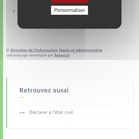
Personnaliser
La prime de partage de la valeur
Ministère chargé de l'économie
©
Direction de l’information légale et administrative
comarquage developpé par
baseo.io
Retrouvez aussi
Déclarer à l’état civil