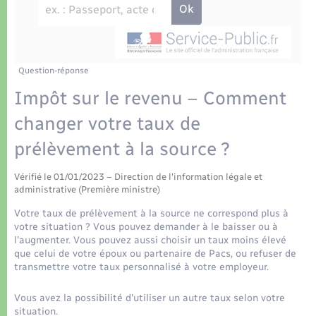
Déchets
Tourisme
Travaux - Autorisation d’occupation de l’espace
public
Transports scolaires
Plan interactif
Eau - Assainissement
Présentation de la commune
Question-réponse
Transports
Impôt sur le revenu – Comment
Publications
Logement - Urbanisme
changer votre taux de
prélèvement à la source ?
La Communauté de communes
Loisirs
Vérifié le 01/01/2023 – Direction de l'information légale et
administrative (Première ministre)
Seniors
Votre taux de prélèvement à la source ne correspond plus à
votre situation ? Vous pouvez demander à le baisser ou à
Nouvel habitant
l'augmenter. Vous pouvez aussi choisir un taux moins élevé
que celui de votre époux ou partenaire de Pacs, ou refuser de
transmettre votre taux personnalisé à votre employeur.
Numérique
Vous avez la possibilité d'utiliser un autre taux selon votre
situation.