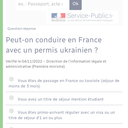
Déchets
Tourisme
Travaux - Autorisation d’occupation de l’espace
public
Transports scolaires
Plan interactif
Eau - Assainissement
Présentation de la commune
Question-réponse
Transports
Peut-on conduire en France
Publications
Logement - Urbanisme
avec un permis ukrainien ?
La Communauté de communes
Vérifié le 04/11/2022 – Direction de l'information légale et
Loisirs
administrative (Première ministre)
Seniors
Vous êtes de passage en France ou touriste (séjour de
moins de 3 mois)
Nouvel habitant
Vous avez un titre de séjour mention étudiant
Numérique
Vous êtes primo-arrivant régulier avec un visa ou un
titre de séjour d'1 an ou plus