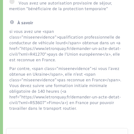
Organisation d’événement
Vous avez une autorisation provisoire de séjour,
mention "bénéficiaire de la protection temporaire"
Sécurité - Prévention
À savoir
si vous avez une <span
Commerces - Entreprises - Emploi
class="miseenevidence">qualification professionnelle de
conducteur de véhicule lourd</span> obtenue dans un <a
href="https://www.letronquay.fr/demander-un-acte-detat-
Voirie et espace public
civil/?xml=R41270">pays de l'Union européenne</a>, elle
est reconnue en France.
Par contre, <span class="miseenevidence">si vous l'avez
obtenue en Ukraine</span>, elle n'est <span
class="miseenevidence">pas reconnue en France</span>.
Vous devez suivre une formation initiale minimale
obligatoire de 140 heures (<a
href="https://www.letronquay.fr/demander-un-acte-detat-
civil/?xml=R53607">Fimo</a>) en France pour pouvoir
travailler dans le transport routier.