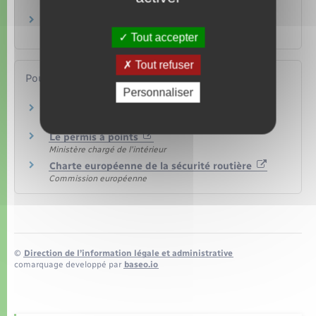
Transports – Mobilité
Infractions routières
Transports – Mobilité
Tout accepter
Tout refuser
Pour en savoir plus
Personnaliser
Site de la sécurité routière
Ministère chargé de l'intérieur
Le permis à points
Ministère chargé de l'intérieur
Charte européenne de la sécurité routière
Commission européenne
©
Direction de l’information légale et administrative
comarquage developpé par
baseo.io