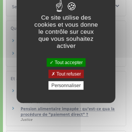
Services en ligne et formulaires
Ce site utilise des
cookies et vous donne
Questions ? Réponses !
le contrôle sur ceux
que vous souhaitez
Que faire si la pension alimentaire n'est pas
activer
payée ?
Que faire si la pension alimentaire est impayée
et que le débiteur à l'étranger ?
Tout accepter
Tout refuser
Et aussi
Personnaliser
Pension alimentaire pour un enfant : montant,
versement et révision
Famille – Scolarité
Pension alimentaire impayée : qu'est-ce qua la
procédure de "paiement direct" ?
Justice