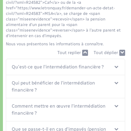
Organisation d’événement
civil/?xml=R24582">Caf</a> ou de la <a
href="https://www.letronquay.fr/demander-un-acte-detat-
civil/?xml=R24583">MSA</a>, se charge de <span
Sécurité - Prévention
class="miseenevidence">recevoir</span> la pension
alimentaire d'un parent pour la <span
class="miseenevidence">reverser</span> à l'autre parent et
Commerces - Entreprises - Emploi
d'intervenir en cas d'impayés.
Nous vous présentons les informations à connaître.
Voirie et espace public
Tout replier
Tout déplier
Qu'est-ce que l'intermédiation financière ?
Qui peut bénéficier de l'intermédiation
financière ?
Comment mettre en œuvre l'intermédiation
financière ?
Que se passe-t-il en cas d'impayés (pension