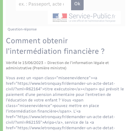
Déchets
Tourisme
Travaux - Autorisation d’occupation de l’espace
public
Transports scolaires
Plan interactif
Eau - Assainissement
Présentation de la commune
Question-réponse
Transports
Comment obtenir
Publications
Logement - Urbanisme
l'intermédiation financière ?
La Communauté de communes
Vérifié le 15/06/2023 – Direction de l'information légale et
Loisirs
administrative (Première ministre)
Vous avez un <span class="miseenevidence"><a
Seniors
href="https://www.letronquay.fr/demander-un-acte-detat-
civil/?xml=R62164">titre exécutoire</a></span> qui prévoit le
paiement d'une pension alimentaire pour l'entretien de
Nouvel habitant
l'éducation de votre enfant ? Vous <span
class="miseenevidence">pouvez mettre en place
l'intermédiation financière</span>. L'<a
Numérique
href="https://www.letronquay.fr/demander-un-acte-detat-
civil/?xml=R62155">Aripa</a>, service de la <a
href="https://www.letronquay.fr/demander-un-acte-detat-