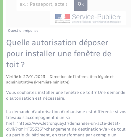
Déchets
Tourisme
Travaux - Autorisation d’occupation de l’espace
public
Transports scolaires
Plan interactif
Eau - Assainissement
Présentation de la commune
Question-réponse
Transports
Quelle autorisation déposer
Publications
Logement - Urbanisme
pour installer une fenêtre de
toit ?
La Communauté de communes
Loisirs
Vérifié le 27/01/2023 – Direction de l'information légale et
administrative (Première ministre)
Seniors
Vous souhaitez installer une fenêtre de toit ? Une demande
d'autorisation est nécessaire.
Nouvel habitant
La demande d'autorisation d'urbanisme est différente si vos
travaux s'accompagnent d'un <a
Numérique
href="https://www.letronquay.fr/demander-un-acte-detat-
civil/?xml=F35336">changement de destination</a> de tout
ou partie du bâtiment, en transformant par exemple un