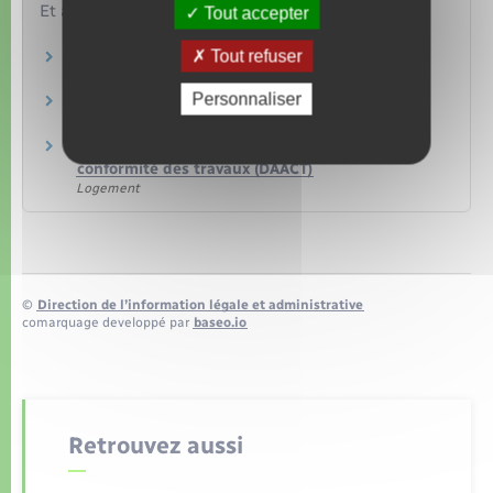
Et aussi
Tout accepter
Tout refuser
Permis de construire
Logement
Personnaliser
Déclaration d'ouverture de chantier
Logement
Déclaration attestant l'achèvement et la
conformité des travaux (DAACT)
Logement
©
Direction de l’information légale et administrative
comarquage developpé par
baseo.io
Retrouvez aussi