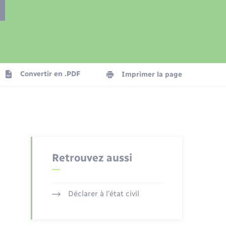
Présentation de la commune
Transports
Seniors
Convertir en .PDF
Imprimer la page
Organisation d’événement
Voirie et espace public
Retrouvez aussi
Déclarer à l’état civil