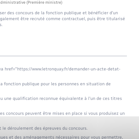
administrative (Première ministre)
er des concours de la fonction publique et bénéficier d'un
alement être recruté comme contractuel, puis être titularisé
s.
 <a href="https://www.letronquay.fr/demander-un-acte-detat-
 la fonction publique pour les personnes en situation de
u une qualification reconnue équivalente à l'un de ces titres
es concours peuvent être mises en place si vous produisez un
nt le déroulement des épreuves du concours.
niques et des aménagements nécessaires pour vous permettre,