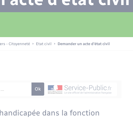
Transports scolaires
Plan interactif
Eau - Assainissement
La Communauté de communes
Loisirs
iers - Citoyenneté
Etat civil
Demander un acte d’état civil
Numérique
Commerces - Entreprises -
Emploi
handicapée dans la fonction