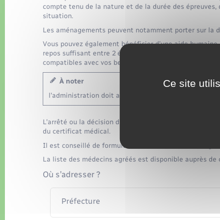
compte tenu de la nature et de la durée des épreuves,
situation.
Les aménagements peuvent notamment porter sur la dur
Vous pouvez également bénéficier d'une aide humaine 
repos suffisant entre 2 épreuves successives, de mani
compatibles avec vos besoins.
À noter
Ce site util
l'administration doit assurer l'accessibilité des salle
L'arrêté ou la décision d'ouverture du concours ou de l
du certificat médical.
Il est conseillé de formuler votre demande d'aménagem
La liste des médecins agréés est disponible auprès de 
Où s’adresser ?
Préfecture