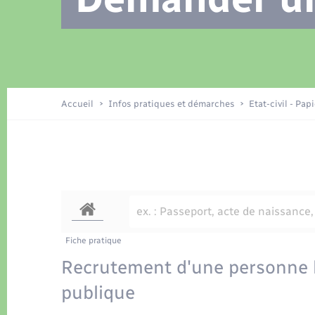
Location de 2 roues
Recensement
Petite enfance
Tourisme
Compétences
Travaux - Autorisation d’occupation
Déchets
de l’espace public
Publications
Logement - Urbanisme
Accueil
Infos pratiques et démarches
Etat-civil - Pap
Nouvel habitant
Sécurité - Prévention
Fiche pratique
Recrutement d'une personne 
publique