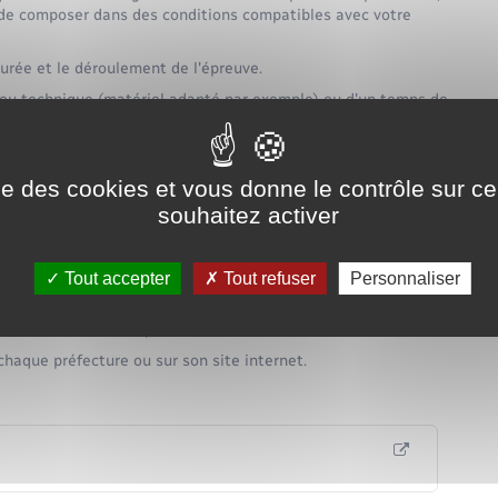
 de composer dans des conditions compatibles avec votre
ée et le déroulement de l'épreuve.
ou technique (matériel adapté par exemple) ou d'un temps de
ère à vous permettre de composer dans des conditions
ise des cookies et vous donne le contrôle sur 
souhaitez activer
s d'examen.
a procédure de recrutement fixe la date limite de transmission
Tout accepter
Tout refuser
Personnaliser
ent dès votre inscription au concours.
chaque préfecture ou sur son site internet.