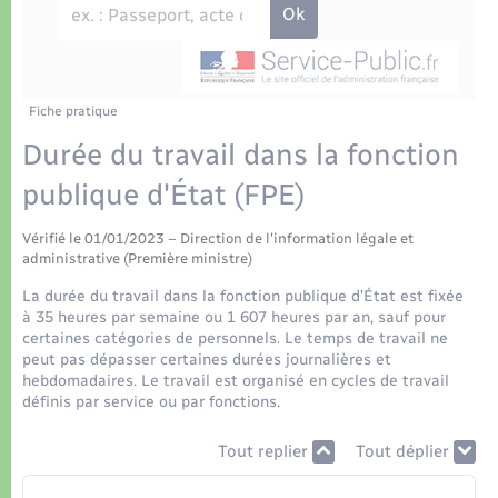
Déchets
Tourisme
Travaux - Autorisation d’occupation de l’espace
public
Transports scolaires
Plan interactif
Eau - Assainissement
Présentation de la commune
Fiche pratique
Transports
Durée du travail dans la fonction
Publications
Logement - Urbanisme
publique d'État (FPE)
La Communauté de communes
Vérifié le 01/01/2023 – Direction de l'information légale et
Loisirs
administrative (Première ministre)
La durée du travail dans la fonction publique d’État est fixée
Seniors
à 35 heures par semaine ou 1 607 heures par an, sauf pour
certaines catégories de personnels. Le temps de travail ne
peut pas dépasser certaines durées journalières et
Nouvel habitant
hebdomadaires. Le travail est organisé en cycles de travail
définis par service ou par fonctions.
Numérique
Tout replier
Tout déplier