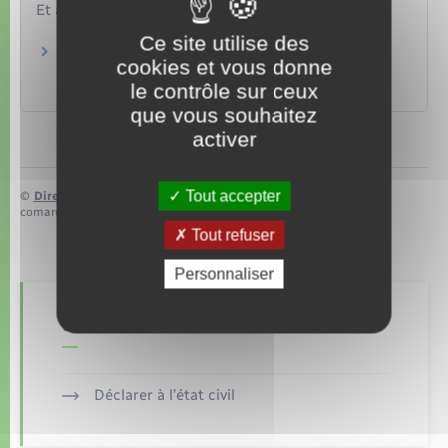
Et aussi
Ce site utilise des
Réduction du temps de travail (RTT) dans la
cookies et vous donne
fonction publique
le contrôle sur ceux
Travail – Formation
que vous souhaitez
activer
Tout accepter
©
Direction de l’information légale et administrative
comarquage developpé par
baseo.io
Tout refuser
Personnaliser
Retrouvez aussi
Déclarer à l’état civil