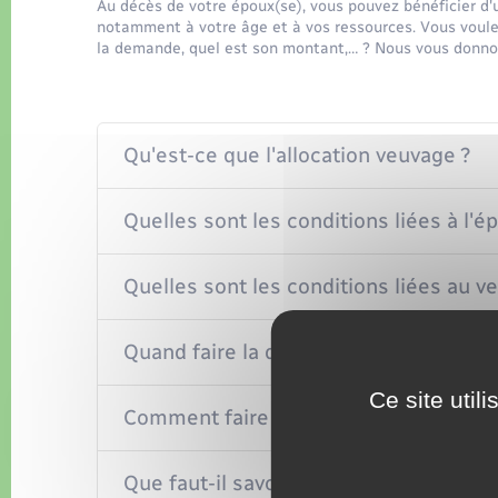
Au décès de votre époux(se), vous pouvez bénéficier d'
notamment à votre âge et à vos ressources. Vous voule
la demande, quel est son montant,… ? Nous vous donnon
Qu'est-ce que l'allocation veuvage ?
Quelles sont les conditions liées à l'é
Quelles sont les conditions liées au ve
Quand faire la demande ?
Ce site util
Comment faire la demande ?
Que faut-il savoir sur le versement de l