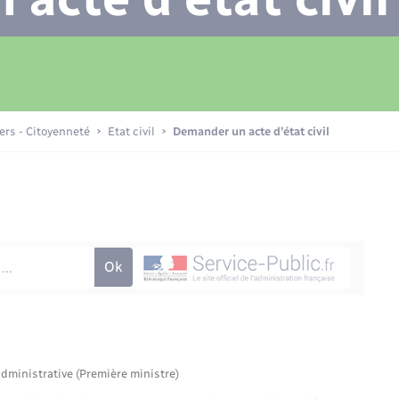
Transports scolaires
Plan interactif
Eau - Assainissement
La Communauté de communes
Loisirs
iers - Citoyenneté
Etat civil
Demander un acte d’état civil
Numérique
Commerces - Entreprises -
Emploi
administrative (Première ministre)