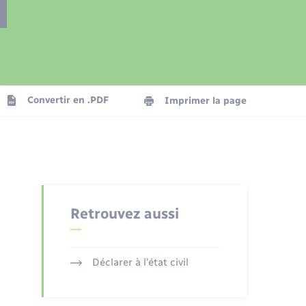
Présentation de la commune
Transports
Seniors
Convertir en .PDF
Imprimer la page
Organisation d’événement
Voirie et espace public
Retrouvez aussi
Déclarer à l’état civil