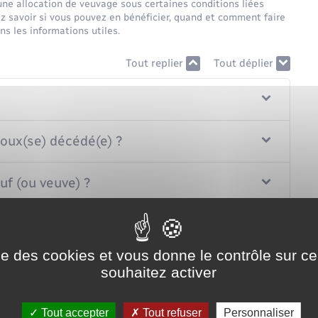
une allocation de veuvage sous certaines conditions liées
z savoir si vous pouvez en bénéficier, quand et comment faire
s les informations utiles.
Tout replier
Tout déplier
poux(se) décédé(e) ?
uf (ou veuve) ?
ise des cookies et vous donne le contrôle sur 
souhaitez activer
'allocation ?
Tout accepter
Tout refuser
Personnaliser