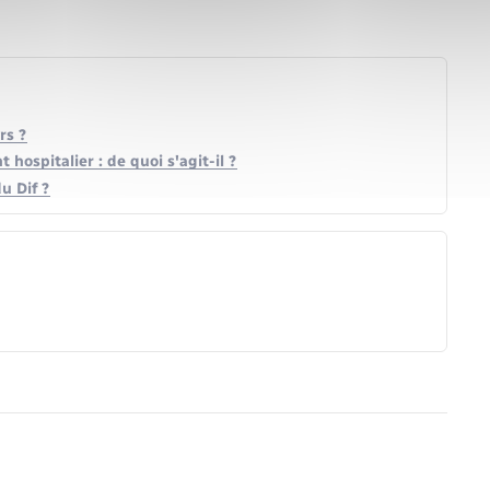
rs ?
hospitalier : de quoi s'agit-il ?
u Dif ?