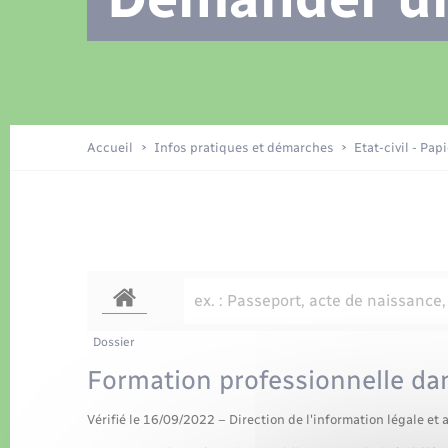
Location de 2 roues
Recensement
Petite enfance
Tourisme
Compétences
Travaux - Autorisation d’occupation
Déchets
de l’espace public
Publications
Logement - Urbanisme
Accueil
Infos pratiques et démarches
Etat-civil - Pap
Nouvel habitant
Sécurité - Prévention
Dossier
Formation professionnelle dan
Vérifié le 16/09/2022 – Direction de l'information légale et 