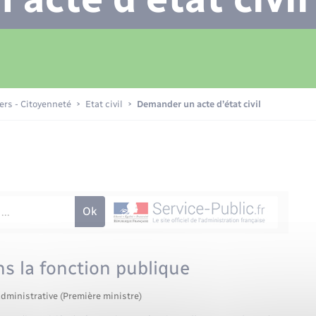
Transports scolaires
Plan interactif
Eau - Assainissement
La Communauté de communes
Loisirs
iers - Citoyenneté
Etat civil
Demander un acte d’état civil
Numérique
Commerces - Entreprises -
Emploi
s la fonction publique
administrative (Première ministre)