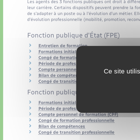
Les agents des 3 fonctions publiques ont droit à différ
leur carrière. Certains dispositifs peuvent prendre la
de s'adapter à un poste ou à l'évolution d'un métier. E
d'évolution professionnelle (mobilité, promotion, reconv
Fonction publique d'État (FPE)
Entretien de formation
Formations initiale et continue
Congé de formation professionnelle
Période de professionnalisation
Compte personnel de formation (CPF)
Ce site util
Bilan de compétences
Congé de transition professionnelle
Fonction publique hospitalière (FPH)
Formations initiale et continue
Période de professionnalisation
Compte personnel de formation (CPF)
Congé de formation professionnelle
Bilan de compétences
Congé de transition professionnelle