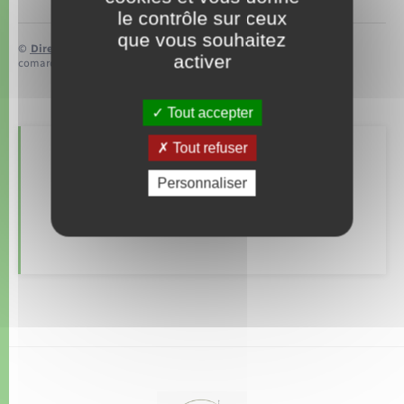
le contrôle sur ceux
que vous souhaitez
©
Direction de l’information légale et administrative
activer
comarquage developpé par
baseo.io
Tout accepter
Tout refuser
Retrouvez aussi
Personnaliser
Déclarer à l’état civil