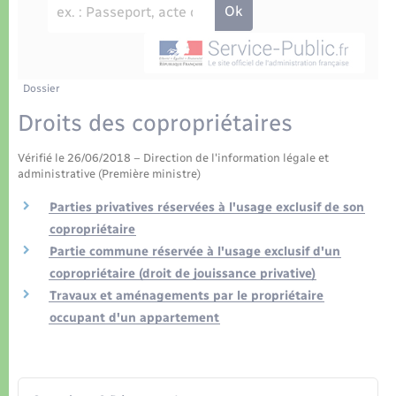
Déchets
Tourisme
Travaux - Autorisation d’occupation de l’espace
public
Transports scolaires
Plan interactif
Eau - Assainissement
Présentation de la commune
Dossier
Transports
Droits des copropriétaires
Publications
Logement - Urbanisme
Vérifié le 26/06/2018 – Direction de l'information légale et
administrative (Première ministre)
La Communauté de communes
Loisirs
Parties privatives réservées à l'usage exclusif de son
copropriétaire
Seniors
Partie commune réservée à l'usage exclusif d'un
copropriétaire (droit de jouissance privative)
Travaux et aménagements par le propriétaire
Nouvel habitant
occupant d'un appartement
Numérique