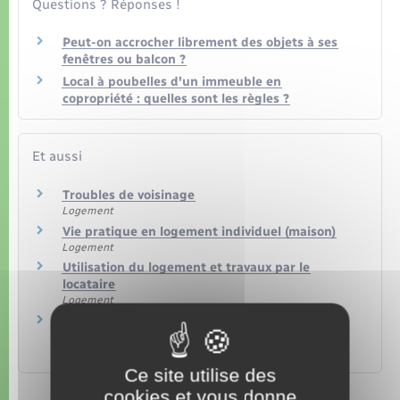
Organisation d’événement
Questions ? Réponses !
Peut-on accrocher librement des objets à ses
Sécurité - Prévention
fenêtres ou balcon ?
Local à poubelles d'un immeuble en
copropriété : quelles sont les règles ?
Commerces - Entreprises - Emploi
Voirie et espace public
Et aussi
Troubles de voisinage
Logement
Vie pratique en logement individuel (maison)
Logement
Utilisation du logement et travaux par le
locataire
Logement
Bail d'habitation : travaux à la charge du
propriétaire (bailleur)
Logement
Ce site utilise des
cookies et vous donne