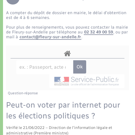
Déchets
Tourisme
Travaux - Autorisation d’occupation de l’espace
public
A compter du dépôt de dossier en mairie, le délai d’obtention
Transports scolaires
Plan interactif
Eau - Assainissement
est de 4 à 6 semaines.
Pour plus de renseignements, vous pouvez contacter la mairie
Présentation de la commune
de Fleury-sur-Andelle par téléphone au
02 32 49 00 59
, ou par
Transports
mail à
contact@fleury-sur-andelle.fr
.
Publications
Logement - Urbanisme
La Communauté de communes
Loisirs
Seniors
Question-réponse
Nouvel habitant
Peut-on voter par internet pour
les élections politiques ?
Numérique
Vérifié le 21/06/2022 – Direction de l'information légale et
administrative (Première ministre)