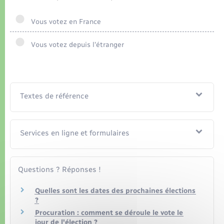
Organisation d’événement
Vous votez en France
Sécurité - Prévention
Vous votez depuis l'étranger
Commerces - Entreprises - Emploi
Voirie et espace public
Textes de référence
Services en ligne et formulaires
Questions ? Réponses !
Quelles sont les dates des prochaines élections
?
Procuration : comment se déroule le vote le
jour de l'élection ?