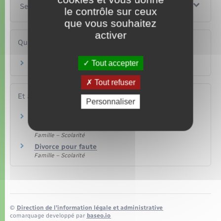
Services en ligne et formulaires
le contrôle sur ceux
que vous souhaitez
activer
Questions ? Réponses !
Tout accepter
Qu'est-ce qu'une main courante ?
Tout refuser
Et aussi
Personnaliser
Divorce pour altération définitive du lien
conjugal
Famille – Scolarité
Divorce pour faute
Famille – Scolarité
©
Direction de l’information légale et administrative
comarquage developpé par
baseo.io