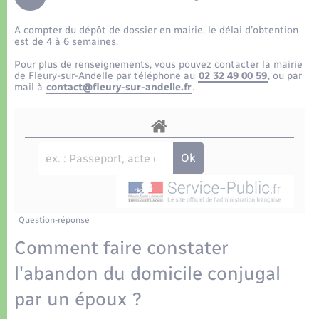
Déchets
Tourisme
Travaux - Autorisation d’occupation de l’espace
public
A compter du dépôt de dossier en mairie, le délai d’obtention
Transports scolaires
Plan interactif
Eau - Assainissement
est de 4 à 6 semaines.
Pour plus de renseignements, vous pouvez contacter la mairie
Présentation de la commune
de Fleury-sur-Andelle par téléphone au
02 32 49 00 59
, ou par
Transports
mail à
contact@fleury-sur-andelle.fr
.
Publications
Logement - Urbanisme
La Communauté de communes
Loisirs
Seniors
Question-réponse
Nouvel habitant
Comment faire constater
l'abandon du domicile conjugal
Numérique
par un époux ?