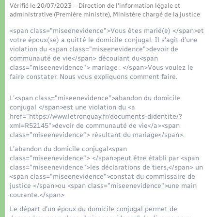
Organisation d’événement
Vérifié le 20/07/2023 – Direction de l'information légale et
administrative (Première ministre), Ministère chargé de la justice
Sécurité - Prévention
<span class="miseenevidence">Vous êtes marié(e) </span>et
votre époux(se) a quitté le domicile conjugal. Il s'agit d'une
violation du <span class="miseenevidence">devoir de
Commerces - Entreprises - Emploi
communauté de vie</span> découlant du<span
class="miseenevidence"> mariage . </span>Vous voulez le
faire constater. Nous vous expliquons comment faire.
Voirie et espace public
L'<span class="miseenevidence">abandon du domicile
conjugal </span>est une violation du <a
href="https://www.letronquay.fr/documents-didentite/?
xml=R52145">devoir de communauté de vie</a><span
class="miseenevidence"> résultant du mariage</span>.
L'abandon du domicile conjugal<span
class="miseenevidence"> </span>peut être établi par <span
class="miseenevidence">les déclarations de tiers,</span> un
<span class="miseenevidence">constat du commissaire de
justice </span>ou <span class="miseenevidence">une main
courante.</span>
Le départ d'un époux du domicile conjugal permet de