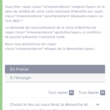
Organisation d’événement
Vous êtes <span class="miseenevidence">majeur</span> et la
date de validité de votre carte nationale d'identité est <span
Sécurité - Prévention
class="miseenevidence">prochainement dépassée</span> ou
l'est déjà ?
La demande de renouvellement de la carte d'identité est
Commerces - Entreprises - Emploi
<span class="miseenevidence">gratuite</span>, à condition
de pouvoir présenter l'ancienne carte.
Voirie et espace public
Nous vous présentons les <span
class="miseenevidence">étapes de la démarche</span>.
En France
À l'étranger
Tout replier
Tout déplier
Choisir le lieu où vous ferez la démarche et,