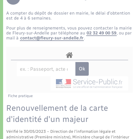
Déchets
Tourisme
Travaux - Autorisation d’occupation de l’espace
public
A compter du dépôt de dossier en mairie, le délai d’obtention
Transports scolaires
Plan interactif
Eau - Assainissement
est de 4 à 6 semaines.
Pour plus de renseignements, vous pouvez contacter la mairie
Présentation de la commune
de Fleury-sur-Andelle par téléphone au
02 32 49 00 59
, ou par
Transports
mail à
contact@fleury-sur-andelle.fr
.
Publications
Logement - Urbanisme
La Communauté de communes
Loisirs
Seniors
Fiche pratique
Nouvel habitant
Renouvellement de la carte
d'identité d'un majeur
Numérique
Vérifié le 30/05/2023 – Direction de l'information légale et
administrative (Première ministre), Ministère chargé de l'intérieur