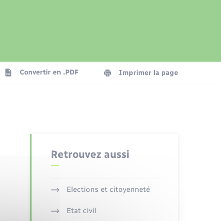
Présentation de la commune
Transports
Seniors
Convertir en .PDF
Imprimer la page
Organisation d’événement
Voirie et espace public
Retrouvez aussi
Elections et citoyenneté
Etat civil