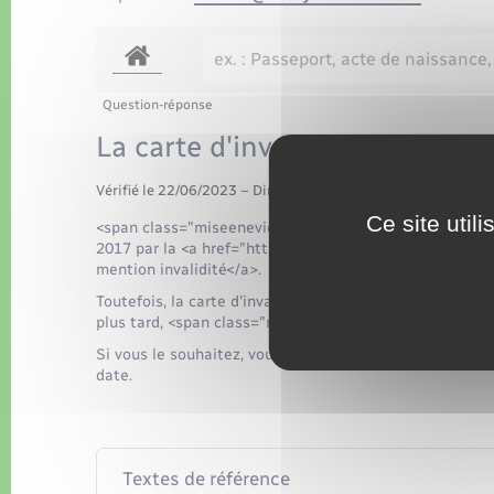
Question-réponse
La carte d'invalidité est-elle t
Vérifié le 22/06/2023 – Direction de l'information légale et 
Ce site util
<span class="miseenevidence">Non,</span> cette carte
2017 par la <a href="https://www.letronquay.fr/docume
mention invalidité</a>.
Toutefois, la carte d'invalidité <span class="miseenevi
plus tard, <span class="miseenevidence">jusqu'au 31 
Si vous le souhaitez, vous pouvez demander une CMI <s
date.
Textes de référence