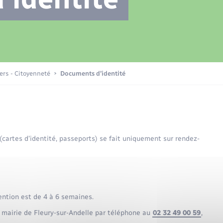
Transports scolaires
Plan interactif
Eau - Assainissement
La Communauté de communes
Loisirs
iers - Citoyenneté
Documents d’identité
Numérique
 (cartes d’identité, passeports) se fait uniquement sur rendez-
Commerces - Entreprises -
Emploi
ention est de 4 à 6 semaines.
 mairie de Fleury-sur-Andelle par téléphone au
02 32 49 00 59
,