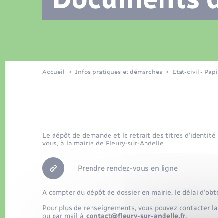
Location de 2 roues
Recensement
Petite enfance
Tourisme
Compétences
Travaux - Autorisation d’occupation
Déchets
de l’espace public
Publications
Logement - Urbanisme
Accueil
Infos pratiques et démarches
Etat-civil - Pap
Nouvel habitant
Le dépôt de demande et le retrait des titres d’identité
Sécurité - Prévention
vous, à la mairie de Fleury-sur-Andelle.
Prendre rendez-vous en ligne
A compter du dépôt de dossier en mairie, le délai d’obt
Pour plus de renseignements, vous pouvez contacter la
ou par mail à
contact@fleury-sur-andelle.fr
.