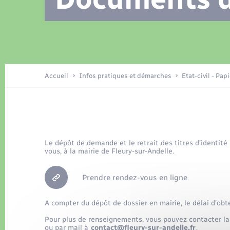
Location de 2 roues
Recensement
Petite enfance
Tourisme
Compétences
Travaux - Autorisation d’occupation
Déchets
de l’espace public
Publications
Logement - Urbanisme
Accueil
Infos pratiques et démarches
Etat-civil - Pap
Nouvel habitant
Le dépôt de demande et le retrait des titres d’identité
Sécurité - Prévention
vous, à la mairie de Fleury-sur-Andelle.
Prendre rendez-vous en ligne
A compter du dépôt de dossier en mairie, le délai d’obt
Pour plus de renseignements, vous pouvez contacter la
ou par mail à
contact@fleury-sur-andelle.fr
.