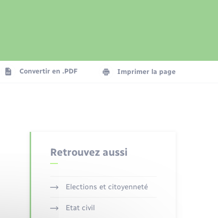
Présentation de la commune
Transports
Seniors
Convertir en .PDF
Imprimer la page
Organisation d’événement
Voirie et espace public
Retrouvez aussi
Elections et citoyenneté
Etat civil