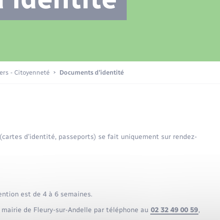
Transports scolaires
Plan interactif
Eau - Assainissement
La Communauté de communes
Loisirs
iers - Citoyenneté
Documents d’identité
Numérique
 (cartes d’identité, passeports) se fait uniquement sur rendez-
Commerces - Entreprises -
Emploi
ention est de 4 à 6 semaines.
 mairie de Fleury-sur-Andelle par téléphone au
02 32 49 00 59
,