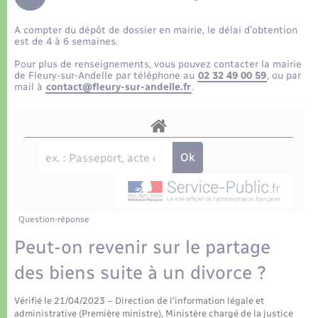
Déchets
Tourisme
Travaux - Autorisation d’occupation de l’espace
public
A compter du dépôt de dossier en mairie, le délai d’obtention
Transports scolaires
Plan interactif
Eau - Assainissement
est de 4 à 6 semaines.
Pour plus de renseignements, vous pouvez contacter la mairie
Présentation de la commune
de Fleury-sur-Andelle par téléphone au
02 32 49 00 59
, ou par
Transports
mail à
contact@fleury-sur-andelle.fr
.
Publications
Logement - Urbanisme
La Communauté de communes
Loisirs
Seniors
Question-réponse
Nouvel habitant
Peut-on revenir sur le partage
des biens suite à un divorce ?
Numérique
Vérifié le 21/04/2023 – Direction de l'information légale et
administrative (Première ministre), Ministère chargé de la justice