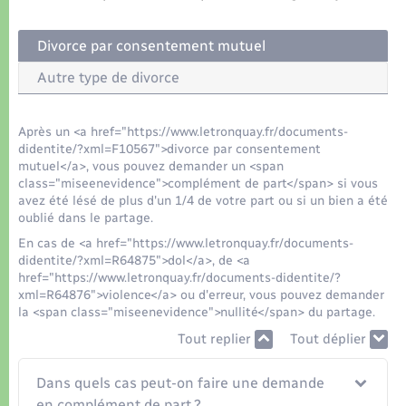
Organisation d’événement
Divorce par consentement mutuel
Sécurité - Prévention
Autre type de divorce
Commerces - Entreprises - Emploi
Après un <a href="https://www.letronquay.fr/documents-
didentite/?xml=F10567">divorce par consentement
Voirie et espace public
mutuel</a>, vous pouvez demander un <span
class="miseenevidence">complément de part</span> si vous
avez été lésé de plus d'un 1/4 de votre part ou si un bien a été
oublié dans le partage.
En cas de <a href="https://www.letronquay.fr/documents-
didentite/?xml=R64875">dol</a>, de <a
href="https://www.letronquay.fr/documents-didentite/?
xml=R64876">violence</a> ou d'erreur, vous pouvez demander
la <span class="miseenevidence">nullité</span> du partage.
Tout replier
Tout déplier
Dans quels cas peut-on faire une demande
en complément de part ?