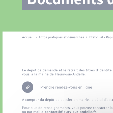
Location de 2 roues
Recensement
Petite enfance
Tourisme
Compétences
Travaux - Autorisation d’occupation
Déchets
de l’espace public
Publications
Logement - Urbanisme
Accueil
Infos pratiques et démarches
Etat-civil - Pap
Nouvel habitant
Le dépôt de demande et le retrait des titres d’identité
Sécurité - Prévention
vous, à la mairie de Fleury-sur-Andelle.
Prendre rendez-vous en ligne
A compter du dépôt de dossier en mairie, le délai d’obt
Pour plus de renseignements, vous pouvez contacter la
ou par mail à
contact@fleury-sur-andelle.fr
.