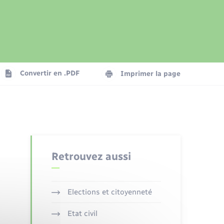
Présentation de la commune
Transports
Seniors
Convertir en .PDF
Imprimer la page
Organisation d’événement
Voirie et espace public
Retrouvez aussi
Elections et citoyenneté
Etat civil