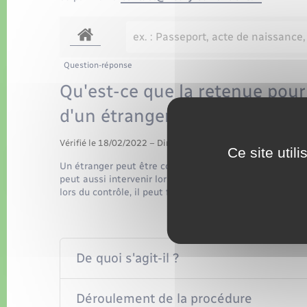
Question-réponse
Qu'est-ce que la retenue pour 
d'un étranger ?
Vérifié le 18/02/2022 – Direction de l'information légale et 
Ce site util
Un étranger peut être contrôlé directement par la police 
peut aussi intervenir lors d'un contrôle d'identité. Si l
lors du contrôle, il peut faire l'objet d'une retenue pour 
De quoi s'agit-il ?
Déroulement de la procédure