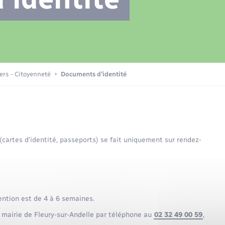
Transports scolaires
Plan interactif
Eau - Assainissement
La Communauté de communes
Loisirs
iers - Citoyenneté
Documents d’identité
Numérique
 (cartes d’identité, passeports) se fait uniquement sur rendez-
Commerces - Entreprises -
Emploi
ention est de 4 à 6 semaines.
 mairie de Fleury-sur-Andelle par téléphone au
02 32 49 00 59
,