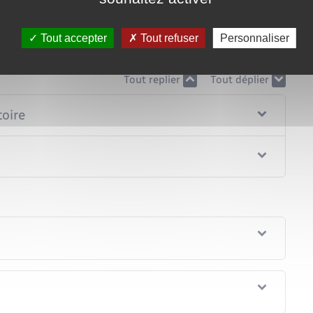
vous envoyant un courrier (<span
e 2 jours.
Tout accepter
Tout refuser
Personnaliser
aisant obligatoirement un <span class="expression">recours
n <span class="expression">recours contentieux</span>.
Tout replier
Tout déplier
toire