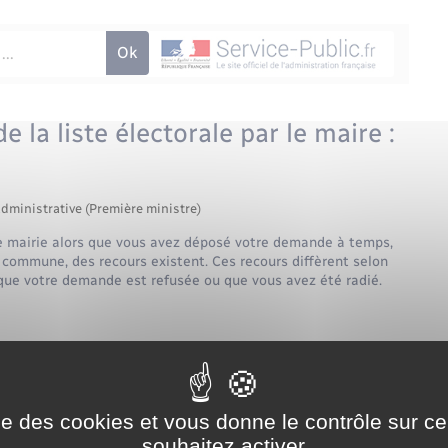
e la liste électorale par le maire :
administrative (Première ministre)
otre mairie alors que vous avez déposé votre demande à temps,
re commune, des recours existent. Ces recours diffèrent selon
que votre demande est refusée ou que vous avez été radié.
une lettre de
Vous n'avez pas de
lettre
ise des cookies et vous donne le contrôle sur 
souhaitez activer
e électorale, le maire a 5 jours pour l'accepter ou la refuser.