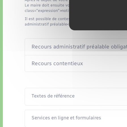
Le maire doit ensuite vous informer de sa décision en 
class="expression">notification</span>) dans un délai d
Il est possible de contester la décision du maire en f
administratif préalable</span>, puis, si nécessaire, u
Recours administratif préalable obliga
Recours contentieux
Textes de référence
Services en ligne et formulaires