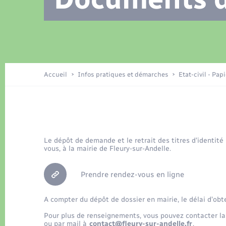
Location de 2 roues
Recensement
Petite enfance
Tourisme
Compétences
Travaux - Autorisation d’occupation
Déchets
de l’espace public
Publications
Logement - Urbanisme
Accueil
Infos pratiques et démarches
Etat-civil - Pap
Nouvel habitant
Le dépôt de demande et le retrait des titres d’identité
Sécurité - Prévention
vous, à la mairie de Fleury-sur-Andelle.
Prendre rendez-vous en ligne
A compter du dépôt de dossier en mairie, le délai d’obt
Pour plus de renseignements, vous pouvez contacter la
ou par mail à
contact@fleury-sur-andelle.fr
.