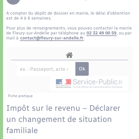
Déchets
Tourisme
Travaux - Autorisation d’occupation de l’espace
public
A compter du dépôt de dossier en mairie, le délai d’obtention
Transports scolaires
Plan interactif
Eau - Assainissement
est de 4 à 6 semaines.
Pour plus de renseignements, vous pouvez contacter la mairie
Présentation de la commune
de Fleury-sur-Andelle par téléphone au
02 32 49 00 59
, ou par
Transports
mail à
contact@fleury-sur-andelle.fr
.
Publications
Logement - Urbanisme
La Communauté de communes
Loisirs
Seniors
Fiche pratique
Nouvel habitant
Impôt sur le revenu – Déclarer
un changement de situation
Numérique
familiale