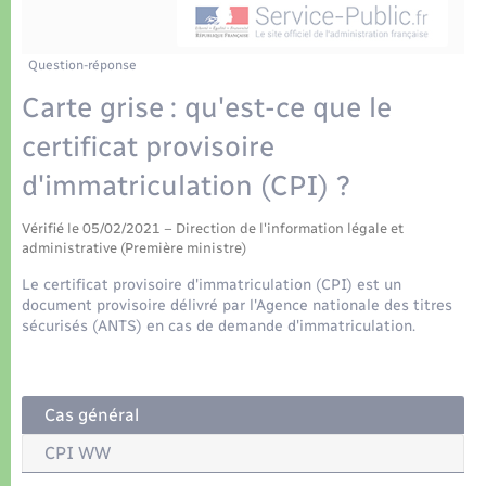
Déchets
Tourisme
Travaux - Autorisation d’occupation de l’espace
public
Transports scolaires
Plan interactif
Eau - Assainissement
Question-réponse
Carte grise : qu'est-ce que le
Présentation de la commune
Transports
certificat provisoire
Publications
d'immatriculation (CPI) ?
Logement - Urbanisme
La Communauté de communes
Vérifié le 05/02/2021 – Direction de l'information légale et
Loisirs
administrative (Première ministre)
Le certificat provisoire d'immatriculation (CPI) est un
Seniors
document provisoire délivré par l'Agence nationale des titres
sécurisés (ANTS) en cas de demande d'immatriculation.
Nouvel habitant
Cas général
Numérique
CPI WW