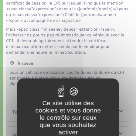
certificat de cession, le CPI sur lequel il indique la mention
<span class="expression">Vendu le (jour/mois/année)</span>
ou <span class="expression">Cédé le (jour/mois/année)
</span>, accompagné de sa signature.
Mais <span class="miseenevidence">attention</span>,
l'acheteur ne pourra pas ré-immatriculer ce véhicule avec le
CPI : il devra obligatoirement attendre le certificat
d'immatriculation définitif remis par le vendeur pour
demander une nouvelle immatriculation.
À savoir
pour un véhicule de location courte durée, la durée du CPI
est portée à 8 mois. Pour une immatriculation
diplomatique, sa durée est de 3 mois.
Ce site utilise des
cookies et vous donne
Textes de référence
le contrôle sur ceux
que vous souhaitez
activer
Services en ligne et formulaires