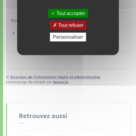
Tout accepter
Pour en savoir plus
Tout refuser
Circulation à l'étranger des véhicules en
Personnaliser
immatriculation provisoire WW
Agence nationale des titres sécurisés (ANTS)
©
Direction de l’information légale et administrative
comarquage developpé par
baseo.io
Retrouvez aussi