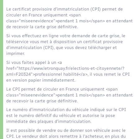
Organisation d’événement
Le certificat provisoire d’immatriculation (CPI) permet de
circuler en France uniquement <span
Sécurité - Prévention
class="miseenevidence">pendant 1 mois</span> en attendant
de recevoir la carte grise définitive.
Commerces - Entreprises - Emploi
Si vous effectuez en ligne votre demande de carte grise, le
téléservice vous met à disposition un certificat provisoire
d'immatriculation (CPI), que vous devez télécharger et
Voirie et espace public
imprimer.
Si vous faites appel à un <a
href="https://www.letronquay.fr/elections-et-citoyennete/?
xml=F20324">professionnel habilité</a>, il vous remet le CPI
en version papier immédiatement.
Le CPI permet de circuler en France uniquement <span
class="miseenevidence">pendant 1 mois</span> en attendant
de recevoir la carte grise définitive.
Le numéro d'immatriculation du véhicule indiqué sur le CPI
est le numéro définitif du véhicule et autorise la pose
immédiate des plaques d'immatriculation.
Il est possible de vendre ou de donner son véhicule avec le
CPI. Le vendeur doit alors remettre à l'acheteur, en plus du