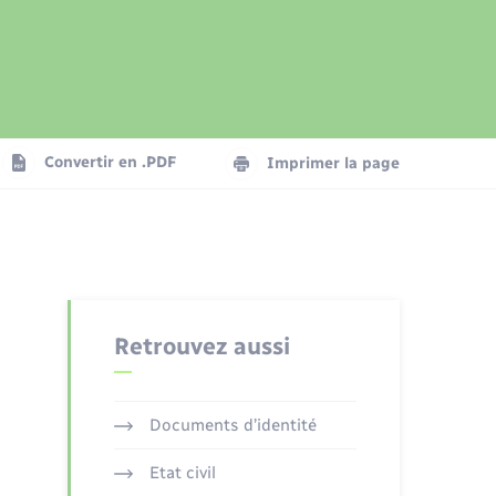
Présentation de la commune
Transports
Seniors
Convertir en .PDF
Imprimer la page
Organisation d’événement
Voirie et espace public
Retrouvez aussi
Documents d’identité
Etat civil