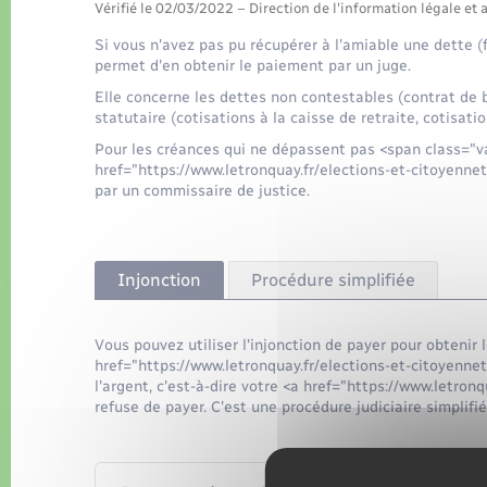
Vérifié le 02/03/2022 – Direction de l'information légale et 
Si vous n'avez pas pu récupérer à l'amiable une dette (
permet d'en obtenir le paiement par un juge.
Elle concerne les dettes non contestables (contrat de b
statutaire (cotisations à la caisse de retraite, cotisatio
Pour les créances qui ne dépassent pas <span class="va
href="https://www.letronquay.fr/elections-et-citoyen
par un commissaire de justice.
Injonction
Procédure simplifiée
Vous pouvez utiliser l'injonction de payer pour obtenir
href="https://www.letronquay.fr/elections-et-citoyenn
l'argent, c'est-à-dire votre <a href="https://www.letro
refuse de payer. C'est une procédure judiciaire simplifié