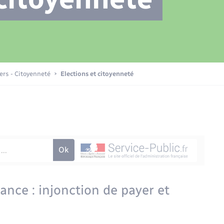
Transports scolaires
Plan interactif
Eau - Assainissement
La Communauté de communes
Loisirs
iers - Citoyenneté
Elections et citoyenneté
Numérique
Commerces - Entreprises -
Emploi
nce : injonction de payer et