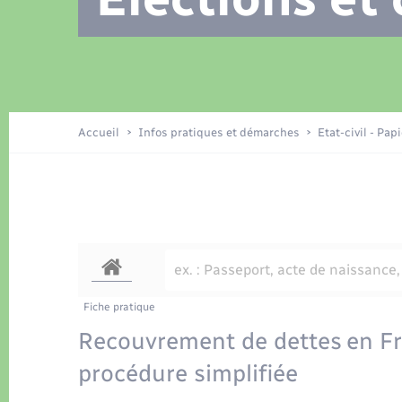
Location de 2 roues
Recensement
Petite enfance
Tourisme
Compétences
Travaux - Autorisation d’occupation
Déchets
de l’espace public
Publications
Logement - Urbanisme
Accueil
Infos pratiques et démarches
Etat-civil - Pap
Nouvel habitant
Sécurité - Prévention
Fiche pratique
Recouvrement de dettes en Fra
procédure simplifiée