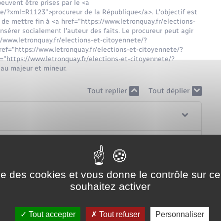
euvent être prises par le <a
te/?xml=R1123">procureur de la République</a>. L'objectif est
de mettre fin à <a href="https://www.letronquay.fr/elections-
sérer socialement l'auteur des faits. Le procureur peut agir
//www.letronquay.fr/elections-et-citoyennete/?
href="https://www.letronquay.fr/elections-et-citoyennete/?
"https://www.letronquay.fr/elections-et-citoyennete/?
au majeur et mineur.
Tout replier
Tout déplier
de citoyenneté
èglement
ise des cookies et vous donne le contrôle sur 
souhaitez activer
Tout accepter
Tout refuser
Personnaliser