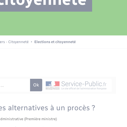
Transports scolaires
Plan interactif
Eau - Assainissement
La Communauté de communes
Loisirs
iers - Citoyenneté
Elections et citoyenneté
Numérique
Commerces - Entreprises -
Emploi
es alternatives à un procès ?
administrative (Première ministre)