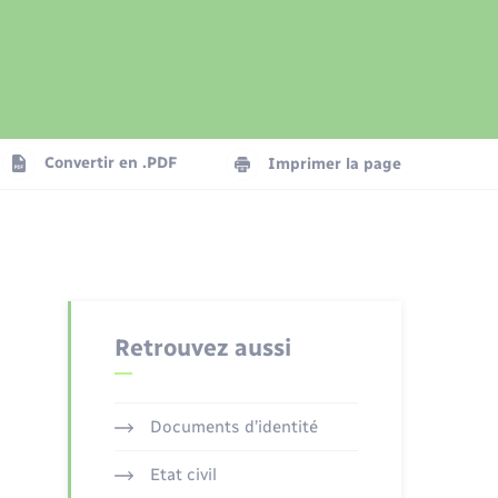
Présentation de la commune
Transports
Seniors
Convertir en .PDF
Imprimer la page
Organisation d’événement
Voirie et espace public
Retrouvez aussi
Documents d’identité
Etat civil