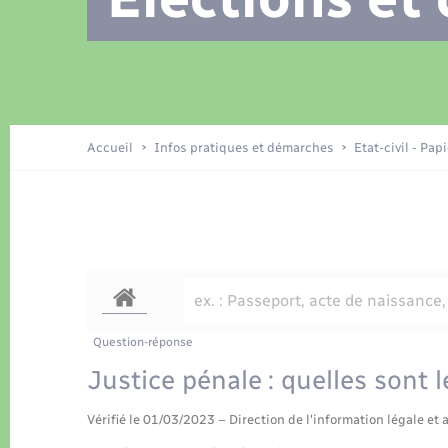
Location de 2 roues
Recensement
Petite enfance
Tourisme
Compétences
Travaux - Autorisation d’occupation
Déchets
de l’espace public
Publications
Logement - Urbanisme
Accueil
Infos pratiques et démarches
Etat-civil - Pap
Nouvel habitant
Sécurité - Prévention
Question-réponse
Justice pénale : quelles sont l
Vérifié le 01/03/2023 – Direction de l'information légale et 