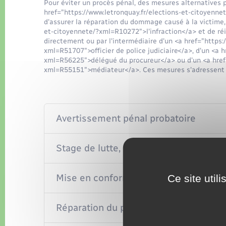
Pour éviter un procès pénal, des mesures alternatives p
href="https://www.letronquay.fr/elections-et-citoyenne
d'assurer la réparation du dommage causé à la victime, 
et-citoyennete/?xml=R10272">l'infraction</a> et de réin
directement ou par l'intermédiaire d'un <a href="https:
xml=R51707">officier de police judiciaire</a>, d'un <a 
xml=R56225">délégué du procureur</a> ou d'un <a href=
xml=R55151">médiateur</a>. Ces mesures s'adressent 
Avertissement pénal probatoire
Stage de lutte, de sensibilisation ou 
Mise en conformité avec la loi ou le r
Ce site util
Réparation du préjudice de la victime