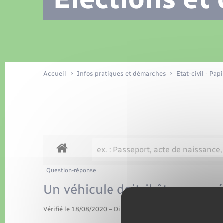
Location de 2 roues
Recensement
Petite enfance
Tourisme
Compétences
Travaux - Autorisation d’occupation
Déchets
de l’espace public
Publications
Logement - Urbanisme
Accueil
Infos pratiques et démarches
Etat-civil - Pap
Nouvel habitant
Sécurité - Prévention
Question-réponse
Un véhicule doit-il être assuré
Vérifié le 18/08/2020 – Direction de l'information légale et 