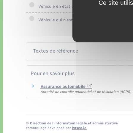
Ce site util
Véhicule en état de circuler
Véhicule qui n'est plus en état de circuler
Textes de référence
Pour en savoir plus
Assurance automobile
Autorité de contrôle prudentiel et de résolution (ACPR)
©
Direction de l’information légale et administrative
comarquage developpé par
baseo.io