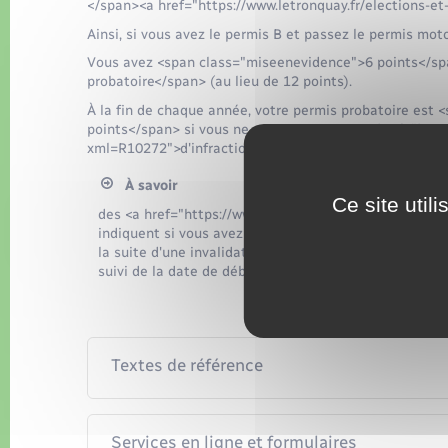
</span><a href="https://www.letronquay.fr/elections-e
Ainsi, si vous avez le permis B et passez le permis mot
Vous avez <span class="miseenevidence">6 points</sp
probatoire</span> (au lieu de 12 points).
À la fin de chaque année, votre permis probatoire est
points</span> si vous ne commettez pas <a href="https
xml=R10272">d'infractions</a> entraînant une perte de
À savoir
Ce site util
des <a href="https://www.letronquay.fr/elections-et
indiquent si vous avez obtenu le permis pour la 1re 
la suite d'une invalidation ou d'une annulation (<sp
suivi de la date de début et de fin de période probato
Textes de référence
Services en ligne et formulaires