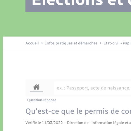
Location de 2 roues
Recensement
Petite enfance
Tourisme
Compétences
Travaux - Autorisation d’occupation
Déchets
de l’espace public
Publications
Logement - Urbanisme
Accueil
Infos pratiques et démarches
Etat-civil - Pap
Nouvel habitant
Sécurité - Prévention
Question-réponse
Qu'est-ce que le permis de co
Vérifié le 11/03/2022 – Direction de l'information légale et 