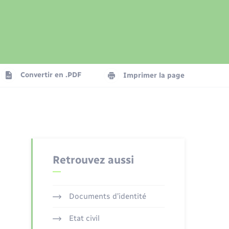
Présentation de la commune
Transports
Seniors
Convertir en .PDF
Imprimer la page
Organisation d’événement
Voirie et espace public
Retrouvez aussi
Documents d’identité
Etat civil