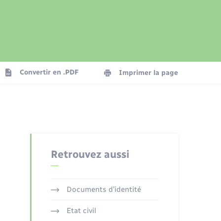
Présentation de la commune
Transports
Seniors
Convertir en .PDF
Imprimer la page
Organisation d’événement
Voirie et espace public
Retrouvez aussi
Documents d’identité
Etat civil