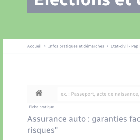
Location de 2 roues
Recensement
Petite enfance
Tourisme
Compétences
Travaux - Autorisation d’occupation
Déchets
de l’espace public
Publications
Logement - Urbanisme
Accueil
Infos pratiques et démarches
Etat-civil - Pap
Nouvel habitant
Sécurité - Prévention
Fiche pratique
Assurance auto : garanties fa
risques"