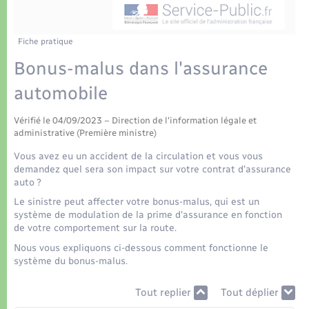
Déchets
Tourisme
Travaux - Autorisation d’occupation de l’espace
public
Transports scolaires
Plan interactif
Eau - Assainissement
Fiche pratique
Bonus-malus dans l'assurance
Présentation de la commune
Transports
automobile
Publications
Logement - Urbanisme
Vérifié le 04/09/2023 – Direction de l'information légale et
administrative (Première ministre)
La Communauté de communes
Loisirs
Vous avez eu un accident de la circulation et vous vous
demandez quel sera son impact sur votre contrat d'assurance
auto ?
Seniors
Le sinistre peut affecter votre bonus-malus, qui est un
système de modulation de la prime d'assurance en fonction
de votre comportement sur la route.
Nouvel habitant
Nous vous expliquons ci-dessous comment fonctionne le
système du bonus-malus.
Numérique
Tout replier
Tout déplier