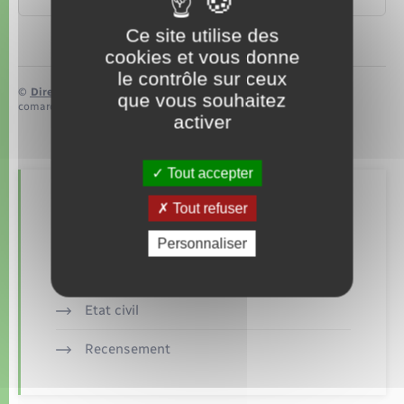
Ce site utilise des
cookies et vous donne
le contrôle sur ceux
©
Direction de l’information légale et administrative
que vous souhaitez
comarquage developpé par
baseo.io
activer
Tout accepter
Retrouvez aussi
Tout refuser
Personnaliser
Documents d’identité
Etat civil
Recensement