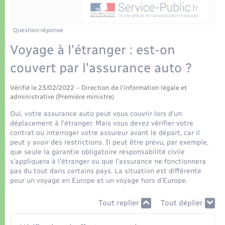
Déchets
Tourisme
Travaux - Autorisation d’occupation de l’espace
public
Transports scolaires
Plan interactif
Eau - Assainissement
Question-réponse
Voyage à l'étranger : est-on
Présentation de la commune
Transports
couvert par l'assurance auto ?
Publications
Logement - Urbanisme
Vérifié le 23/02/2022 – Direction de l'information légale et
administrative (Première ministre)
La Communauté de communes
Loisirs
Oui, votre assurance auto peut vous couvrir lors d'un
déplacement à l'étranger. Mais vous devez vérifier votre
contrat ou interroger votre assureur avant le départ, car il
Seniors
peut y avoir des restrictions. Il peut être prévu, par exemple,
que seule la garantie obligatoire responsabilité civile
s'appliquera à l'étranger ou que l'assurance ne fonctionnera
Nouvel habitant
pas du tout dans certains pays. La situation est différente
pour un voyage en Europe et un voyage hors d'Europe.
Numérique
Tout replier
Tout déplier