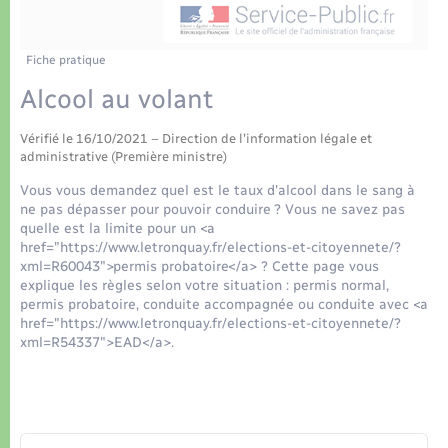
Déchets
Tourisme
Travaux - Autorisation d’occupation de l’espace
public
Transports scolaires
Plan interactif
Eau - Assainissement
Fiche pratique
Alcool au volant
Présentation de la commune
Transports
Vérifié le 16/10/2021 – Direction de l'information légale et
Publications
administrative (Première ministre)
Logement - Urbanisme
Vous vous demandez quel est le taux d'alcool dans le sang à
La Communauté de communes
ne pas dépasser pour pouvoir conduire ? Vous ne savez pas
Loisirs
quelle est la limite pour un <a
href="https://www.letronquay.fr/elections-et-citoyennete/?
xml=R60043">permis probatoire</a> ? Cette page vous
Seniors
explique les règles selon votre situation : permis normal,
permis probatoire, conduite accompagnée ou conduite avec <a
href="https://www.letronquay.fr/elections-et-citoyennete/?
Nouvel habitant
xml=R54337">EAD</a>.
Numérique