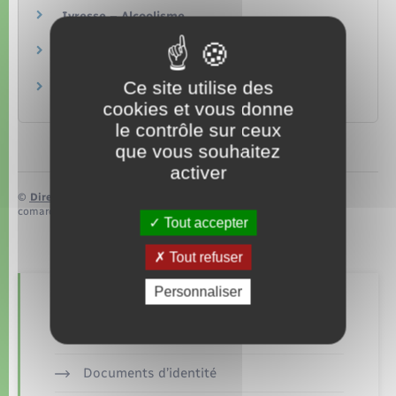
Ivresse – Alcoolisme
Social – Santé
Drogue au volant
Transports – Mobilité
Ce site utilise des
Vitesse au volant
Transports – Mobilité
cookies et vous donne
le contrôle sur ceux
que vous souhaitez
activer
©
Direction de l’information légale et administrative
comarquage developpé par
baseo.io
Tout accepter
Tout refuser
Personnaliser
Retrouvez aussi
Documents d’identité