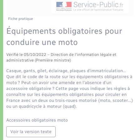
Déchets
Tourisme
Travaux - Autorisation d’occupation de l’espace
public
Transports scolaires
Plan interactif
Eau - Assainissement
Fiche pratique
Équipements obligatoires pour
Présentation de la commune
Transports
conduire une moto
Publications
Logement - Urbanisme
Vérifié le 05/10/2022 – Direction de l'information légale et
administrative (Première ministre)
La Communauté de communes
Loisirs
Casque, gants, gilet, éclairage, plaques d'immatriculation…
Que dit le code de la route sur les équipements obligatoires à
moto ? Peut-on avoir une amende en l'absence d'un
Seniors
accessoire obligatoire ? Cette page vous indique les règles à
connaître sur les équipements obligatoires pour circuler en
France avec un deux ou trois-roues motorisé (moto, scooter….)
Nouvel habitant
ou un quadricycle à moteur (quad).
Accessoires obligatoires moto
Numérique
Voir la version texte